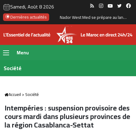
RSS
Instagram
YouTube
Twitte
Fa
Samedi, Août 8 2026
Tanger : l’aéroport Ibn Battouta prépare son changement d’échelle
Dernières actualités
Menu
Société
Accueil
>
Société
Intempéries : suspension provisoire des
cours mardi dans plusieurs provinces de
la région Casablanca-Settat