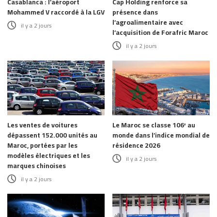
Casablanca : l’aéroport
Cap Holding renforce sa
Mohammed V raccordé à la LGV
présence dans
l’agroalimentaire avec
il y a 2 jours
l’acquisition de Forafric Maroc
il y a 2 jours
Les ventes de voitures
Le Maroc se classe 106ᵉ au
dépassent 152.000 unités au
monde dans l’indice mondial de
Maroc, portées par les
résidence 2026
modèles électriques et les
il y a 2 jours
marques chinoises
il y a 2 jours