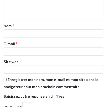
e
n
t
Nom
*
a
i
r
E-mail
*
e
*
Site web
Enregistrer mon nom, mon e-mail et mon site dans le
navigateur pour mon prochain commentaire.
Saisissez votre réponse en chiffres
quinze − un =