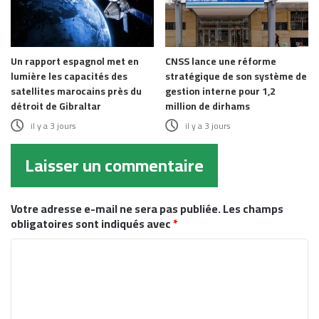
Un rapport espagnol met en
CNSS lance une réforme
lumière les capacités des
stratégique de son système de
satellites marocains près du
gestion interne pour 1,2
détroit de Gibraltar
million de dirhams
il y a 3 jours
il y a 3 jours
Laisser un commentaire
Votre adresse e-mail ne sera pas publiée.
Les champs
obligatoires sont indiqués avec
*
C
o
m
m