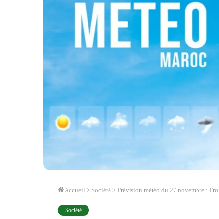
Accueil
>
Société
>
Prévision météo du 27 novembre : Froi
Société