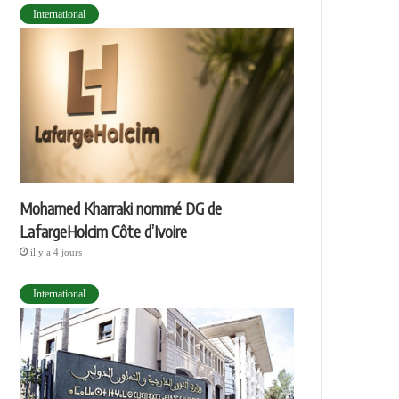
International
Mohamed Kharraki nommé DG de
LafargeHolcim Côte d’Ivoire
il y a 4 jours
International