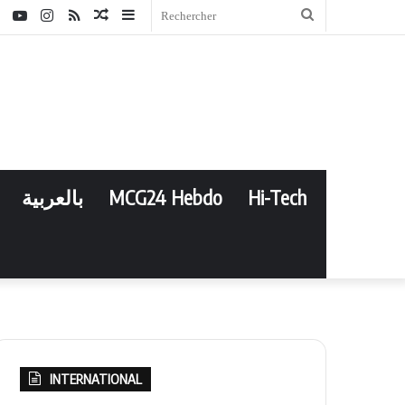
ebook
Twitter
YouTube
Instagram
RSS
Article
Sidebar
Rechercher
Aléatoire
(barre
latérale)
بالعربية
MCG24 Hebdo
Hi-Tech
INTERNATIONAL