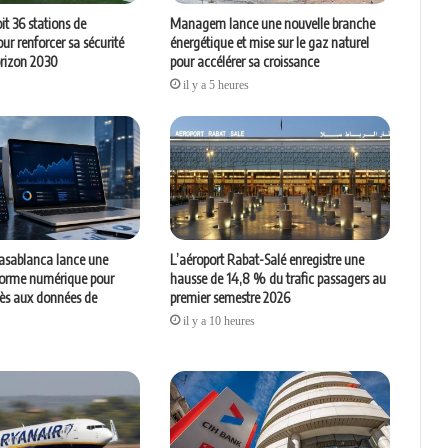
it 36 stations de
Managem lance une nouvelle branche
ur renforcer sa sécurité
énergétique et mise sur le gaz naturel
orizon 2030
pour accélérer sa croissance
il y a 5 heures
asablanca lance une
L’aéroport Rabat-Salé enregistre une
forme numérique pour
hausse de 14,8 % du trafic passagers au
cès aux données de
premier semestre 2026
il y a 10 heures