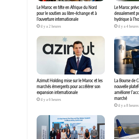
Le Maroc en tête en Afrique du Nord
Le Maroc prévo
pour le soutien au libre-échange et à
dessalement po
l’ouverture internationale
hydrique à l’h
il y a 2 heures
il y a 4 heures
Azimut Holding mise sur le Maroc et les
La Bourse de C
marchés émergents pour accélérer son
nouvelle plate
expansion internationale
améliorer l’ac
marché
il y a 6 heures
il y a 8 heures