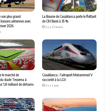
 son plus grand
La Bourse de Casablanca porte le flottant
iaisons aériennes avec
de CIH Bank à 35 %
’hiver 2026
il y a 23 heures
es
 le marché de
Casablanca : l’aéroport Mohammed V
 du stade Tessema à
raccordé à la LGV
r 1,8 milliard de dirhams
il y a 1 jour