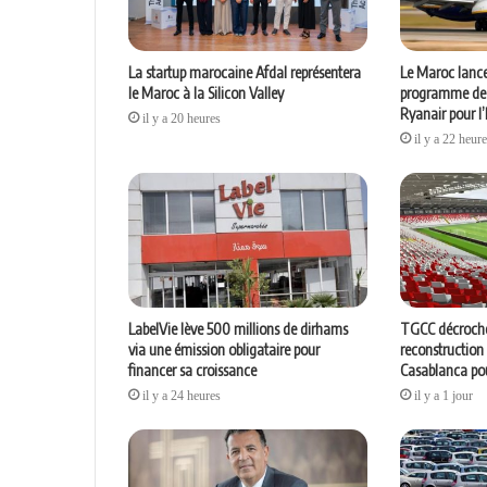
La startup marocaine Afdal représentera
Le Maroc lance
le Maroc à la Silicon Valley
programme de l
Ryanair pour l
il y a 20 heures
il y a 22 heur
LabelVie lève 500 millions de dirhams
TGCC décroche
via une émission obligataire pour
reconstruction
financer sa croissance
Casablanca pou
il y a 24 heures
il y a 1 jour