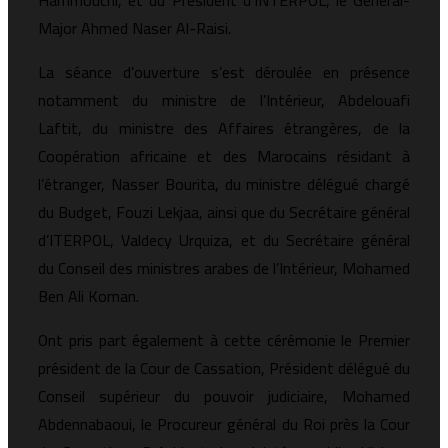
Hammouchi, et du Président d’INTERPOL, le Général-
Major Ahmed Naser Al-Raisi.
La séance d’ouverture s’est déroulée en présence
notamment du ministre de l’Intérieur, Abdelouafi
Laftit, du ministre des Affaires étrangères, de la
Coopération africaine et des Marocains résidant à
l’étranger, Nasser Bourita, du ministre délégué chargé
du Budget, Fouzi Lekjaa, ainsi que du Secrétaire général
d’ITERPOL, Valdecy Urquiza, et du Secrétaire général
du Conseil des ministres arabes de l’Intérieur, Mohamed
Ben Ali Koman.
Ont pris part également à cette cérémonie le Premier
président de la Cour de Cassation, Président délégué du
Conseil supérieur du pouvoir judiciaire, Mohamed
Abdennabaoui, le Procureur général du Roi près la Cour