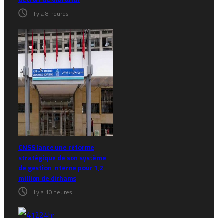
il y a 8 heures
CNSS lance une réforme
stratégique de son système
de gestion interne pour 1,2
million de dirhams
il y a 10 heures