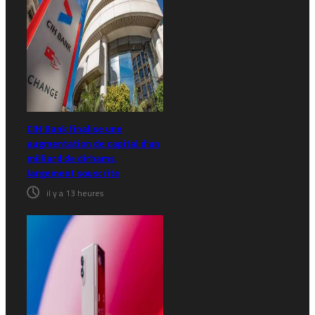
CIH Bank finalise une
augmentation de capital d’un
milliard de dirhams,
largement souscrite
il y a 13 heures