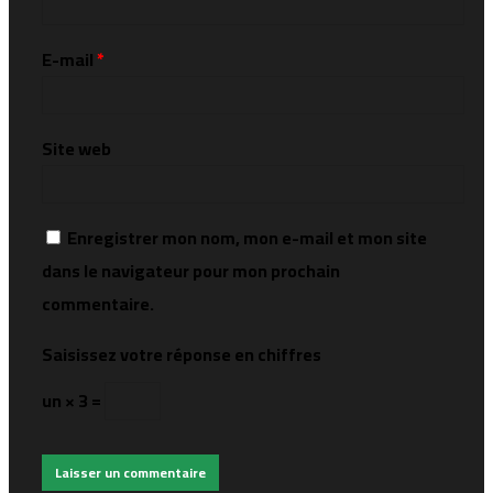
E-mail
*
Site web
Enregistrer mon nom, mon e-mail et mon site
dans le navigateur pour mon prochain
commentaire.
Saisissez votre réponse en chiffres
un × 3 =