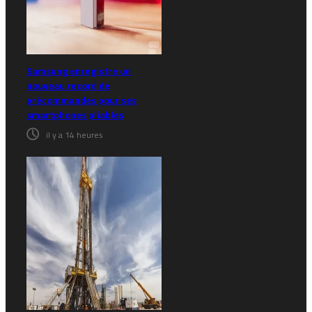
Samsung enregistre un
nouveau record de
précommandes pour ses
smartphones pliables
il y a 14 heures