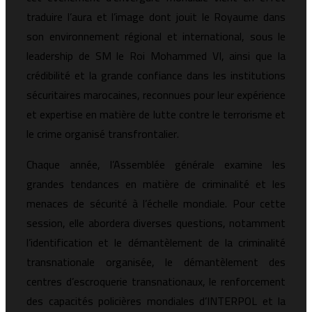
traduire l’aura et l’image dont jouit le Royaume dans
son environnement régional et international, sous le
leadership de SM le Roi Mohammed VI, ainsi que la
crédibilité et la grande confiance dans les institutions
sécuritaires marocaines, reconnues pour leur expérience
et expertise en matière de lutte contre le terrorisme et
le crime organisé transfrontalier.
Chaque année, l’Assemblée générale examine les
grandes tendances en matière de criminalité et les
menaces de sécurité à l’échelle mondiale. Pour cette
session, elle abordera diverses questions, notamment
l’identification et le démantèlement de la criminalité
transnationale organisée, le démantèlement des
centres d’escroquerie transnationaux, le renforcement
des capacités policières mondiales d’INTERPOL et la