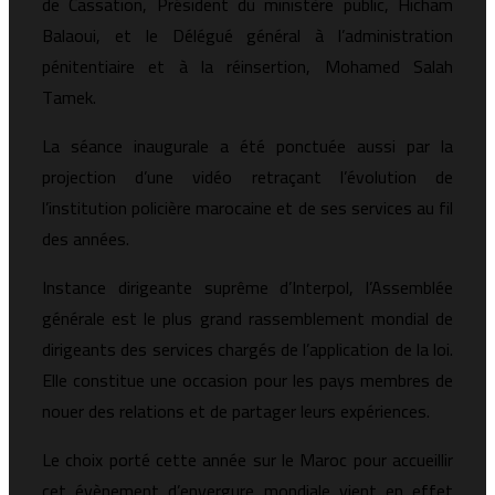
de Cassation, Président du ministère public, Hicham
Balaoui, et le Délégué général à l’administration
pénitentiaire et à la réinsertion, Mohamed Salah
Tamek.
La séance inaugurale a été ponctuée aussi par la
projection d’une vidéo retraçant l’évolution de
l’institution policière marocaine et de ses services au fil
des années.
Instance dirigeante suprême d’Interpol, l’Assemblée
générale est le plus grand rassemblement mondial de
dirigeants des services chargés de l’application de la loi.
Elle constitue une occasion pour les pays membres de
nouer des relations et de partager leurs expériences.
Le choix porté cette année sur le Maroc pour accueillir
cet évènement d’envergure mondiale vient en effet