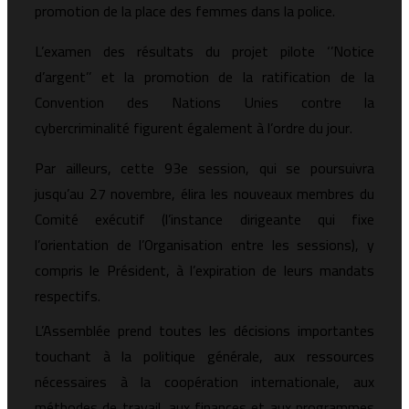
promotion de la place des femmes dans la police.
L’examen des résultats du projet pilote ‘’Notice
d’argent’’ et la promotion de la ratification de la
Convention des Nations Unies contre la
cybercriminalité figurent également à l’ordre du jour.
Par ailleurs, cette 93e session, qui se poursuivra
jusqu’au 27 novembre, élira les nouveaux membres du
Comité exécutif (l’instance dirigeante qui fixe
l’orientation de l’Organisation entre les sessions), y
compris le Président, à l’expiration de leurs mandats
respectifs.
L’Assemblée prend toutes les décisions importantes
touchant à la politique générale, aux ressources
nécessaires à la coopération internationale, aux
méthodes de travail, aux finances et aux programmes