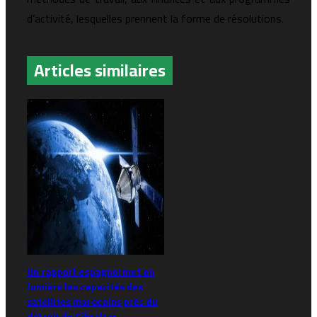
d’activité, lesquelles prennent la forme de résolutions.
Articles similaires
Un rapport espagnol met en
lumière les capacités des
satellites marocains près du
détroit de Gibraltar