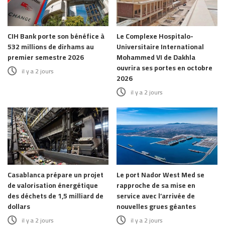
CIH Bank porte son bénéfice à
Le Complexe Hospitalo-
532 millions de dirhams au
Universitaire International
premier semestre 2026
Mohammed VI de Dakhla
ouvrira ses portes en octobre
il y a 2 jours
2026
il y a 2 jours
Casablanca prépare un projet
Le port Nador West Med se
de valorisation énergétique
rapproche de sa mise en
des déchets de 1,5 milliard de
service avec l’arrivée de
dollars
nouvelles grues géantes
il y a 2 jours
il y a 2 jours