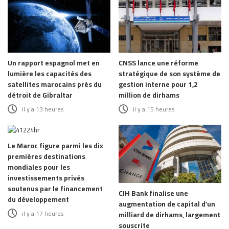
Un rapport espagnol met en
CNSS lance une réforme
lumière les capacités des
stratégique de son système de
satellites marocains près du
gestion interne pour 1,2
détroit de Gibraltar
million de dirhams
il y a 13 heures
il y a 15 heures
Le Maroc figure parmi les dix
premières destinations
mondiales pour les
investissements privés
soutenus par le financement
CIH Bank finalise une
du développement
augmentation de capital d’un
il y a 17 heures
milliard de dirhams, largement
souscrite