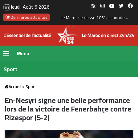
RSS
Instagram
YouTube
Twitte
Fa
Jeudi, Août 6 2026
Dernières actualités
Le Maroc se classe 106ᵉ au monde dans l’indice mondial de résidence 2026
Menu
Sport
Accueil
>
Sport
En-Nesyri signe une belle performance
lors de la victoire de Fenerbahçe contre
Rizespor (5-2)