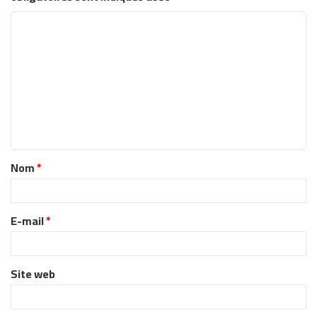
C
o
m
m
e
n
t
Nom
*
a
i
r
E-mail
*
e
*
Site web