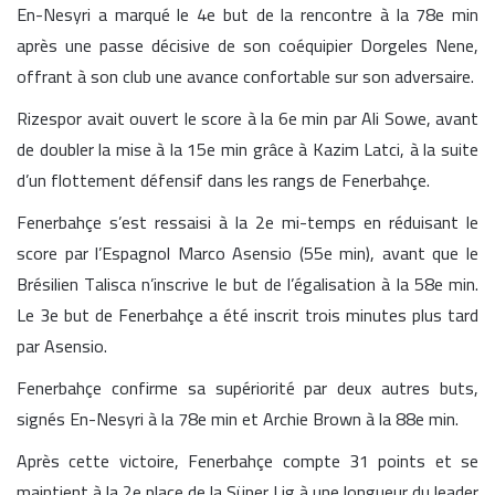
En-Nesyri a marqué le 4e but de la rencontre à la 78e min
après une passe décisive de son coéquipier Dorgeles Nene,
offrant à son club une avance confortable sur son adversaire.
Rizespor avait ouvert le score à la 6e min par Ali Sowe, avant
de doubler la mise à la 15e min grâce à Kazim Latci, à la suite
d’un flottement défensif dans les rangs de Fenerbahçe.
Fenerbahçe s’est ressaisi à la 2e mi-temps en réduisant le
score par l’Espagnol Marco Asensio (55e min), avant que le
Brésilien Talisca n’inscrive le but de l’égalisation à la 58e min.
Le 3e but de Fenerbahçe a été inscrit trois minutes plus tard
par Asensio.
Fenerbahçe confirme sa supériorité par deux autres buts,
signés En-Nesyri à la 78e min et Archie Brown à la 88e min.
Après cette victoire, Fenerbahçe compte 31 points et se
maintient à la 2e place de la Süper Lig à une longueur du leader