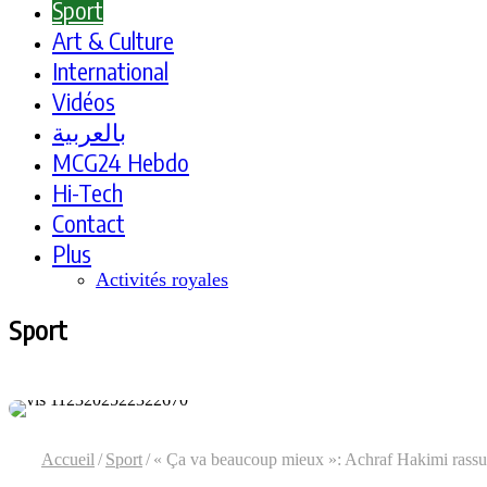
Sport
Art & Culture
International
Vidéos
بالعربية
MCG24 Hebdo
Hi-Tech
Contact
Plus
Activités royales
Sport
Accueil
/
Sport
/
« Ça va beaucoup mieux »: Achraf Hakimi rassur