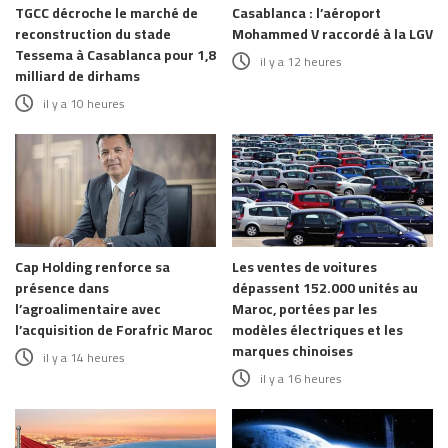
TGCC décroche le marché de
Casablanca : l’aéroport
reconstruction du stade
Mohammed V raccordé à la LGV
Tessema à Casablanca pour 1,8
il y a 12 heures
milliard de dirhams
il y a 10 heures
Cap Holding renforce sa
Les ventes de voitures
présence dans
dépassent 152.000 unités au
l’agroalimentaire avec
Maroc, portées par les
l’acquisition de Forafric Maroc
modèles électriques et les
marques chinoises
il y a 14 heures
il y a 16 heures