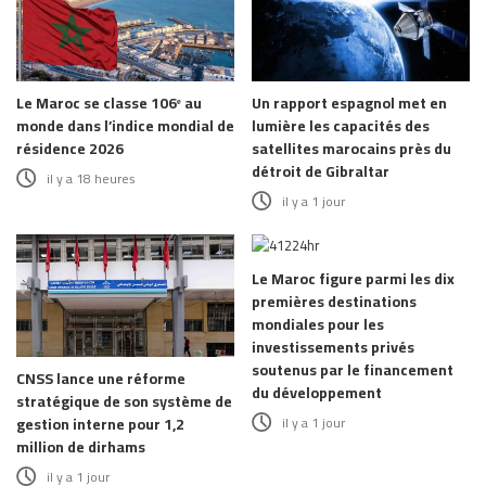
Le Maroc se classe 106ᵉ au
Un rapport espagnol met en
monde dans l’indice mondial de
lumière les capacités des
résidence 2026
satellites marocains près du
détroit de Gibraltar
il y a 18 heures
il y a 1 jour
Le Maroc figure parmi les dix
premières destinations
mondiales pour les
investissements privés
soutenus par le financement
CNSS lance une réforme
du développement
stratégique de son système de
il y a 1 jour
gestion interne pour 1,2
million de dirhams
il y a 1 jour