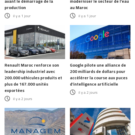
avant le démarrage de la
moderniser le secteur de l’eau
production
au Maroc
il y a 1 jour
il y a 1 jour
Renault Maroc renforce son
Google pilote une alliance de
leadership industriel avec
200 milliards de dollars pour
200.000 véhicules produits et
accélérer la course aux puces
plus de 167.000 unités
d’intelligence artificielle
exportées
il y a 2 jours
il y a 2 jours