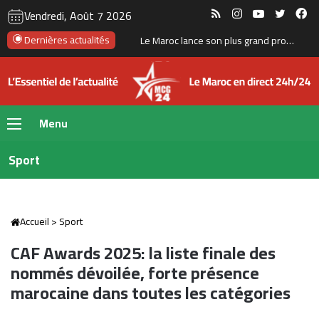
RSS
Instagram
YouTube
Twitte
Fa
Vendredi, Août 7 2026
La Bourse de Casablanca porte le flottant de CIH Bank à 35 %
Dernières actualités
Menu
Sport
Accueil
>
Sport
CAF Awards 2025: la liste finale des
nommés dévoilée, forte présence
marocaine dans toutes les catégories