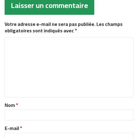
Laisser un commentaire
Votre adresse e-mail ne sera pas publiée.
Les champs
obligatoires sont indiqués avec
*
C
o
m
m
e
n
t
Nom
*
a
i
r
E-mail
*
e