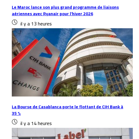
Le Maroc lance son plus grand programme de liaisons
aériennes avec Ryanair pour l’hiver 2026
il y a 13 heures
La Bourse de Casablanca porte le flottant de CIH Bank à
35 %
il y a 14 heures