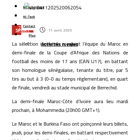
obligataire pour financer sa croissance
MCG24 Hebdo
TGCC décroche le marché de reconstruction du stade
Hi-Tech
Tessema à Casablanca pour 1,8 milliard de dirhams
Contact
SPORT
11 avril، 2025
Casablanca : l’aéroport Mohammed V raccordé à la LGV
Plus
La sélection ivoirienne a rejoint l’équipe du Maroc en
Activités royales
Cap Holding renforce sa présence dans
demi-finale de la Coupe d’Afrique des Nations de
l’agroalimentaire avec l’acquisition de Forafric Maroc
football des moins de 17 ans (CAN U17), en battant
Les ventes de voitures dépassent 152.000 unités au
son homologue sénégalaise, tenante du titre, par 5
Maroc, portées par les modèles électriques et les
tirs au but à 3 (0-0 au temps réglementaire), en quart
marques chinoises
de finale, vendredi au stade municipal de Berrechid.
Le Maroc se classe 106ᵉ au monde dans l’indice
La demi-finale Maroc-Côte d’Ivoire aura lieu mardi
mondial de résidence 2026
prochain, à Mohammedia (20h00 GMT+1).
Le Maroc et le Burkina Faso ont poinçonné leurs billets,
jeudi, pour les demi-finales, en battant respectivement