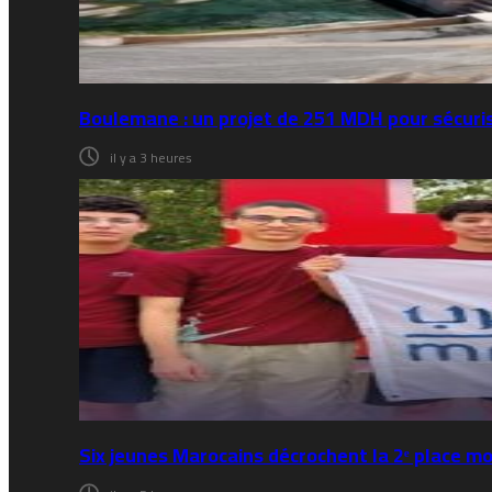
Boulemane : un projet de 251 MDH pour sécuri
il y a 3 heures
Six jeunes Marocains décrochent la 2ᵉ place 