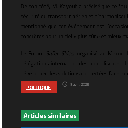
De son côté, M. Kayouh a précisé que ce foru
sécurité du transport aérien et d’harmoniser 
mentionné que cet événement est l’occasio
concrètes pour un ciel « plus sûr » et mieux ma
Le Forum
Safer Skies
, organisé au Maroc d
délégations internationales pour discuter d
développer des solutions concertées face aux d
8 avril، 2025
POLITIQUE
Articles similaires