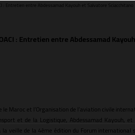
I : Entretien entre Abdessamad Kayouh et Salvatore Sciacchitano
OACI : Entretien entre Abdessamad Kayouh
le Maroc et l’Organisation de l’aviation civile interna
nsport et de la Logistique, Abdessamad Kayouh, et l
à la veille de la 4ème édition du Forum international 