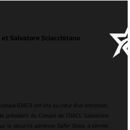
 et Salvatore Sciacchitano
tionale (OACI) ont été au cœur d’un entretien,
e président du Conseil de l’OACI, Salvatore
sur la sécurité aérienne
Safer Skies
, a permis