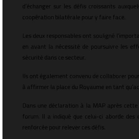
d’échanger sur les défis croissants auxquels
coopération bilatérale pour y faire face.
Les deux responsables ont souligné l’importa
en avant la nécessité de poursuivre les eff
sécurité dans ce secteur.
Ils ont également convenu de collaborer pour
à affirmer la place du Royaume en tant qu’act
Dans une déclaration à la MAP après cette r
forum. Il a indiqué que celui-ci aborde des
renforcée pour relever ces défis.