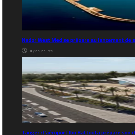
Nador West Med se prépare au lancement de s
il y a 9 heures
Tanger : l’aéroport Ibn Battouta prépare son 