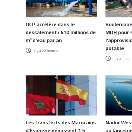
OCP accélère dans le
Boulemane 
dessalement : 410 millions de
MDH pour s
m³ d’eau par an
l’approvis
potable
il y a 22 heures
il y a 1 jour
Les transferts des Marocains
Nador West
d’Espagne dépassent 1,5
au lanceme