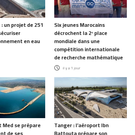
: un projet de 251
Six jeunes Marocains
écuriser
décrochent la 2ᵉ place
ionnement en eau
mondiale dans une
compétition internationale
de recherche mathématique
il y a 1 jour
 Med se prépare
Tanger : l’aéroport Ibn
nt de ses
Battouta prépare son