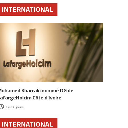
INTERNATIONAL
Mohamed Kharraki nommé DG de
afargeHolcim Côte d’Ivoire
il y a 6 jours
INTERNATIONAL