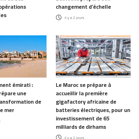
opérations
changement d’échelle
les
il y a 2 jours
ent émirati :
Le Maroc se prépare à
répare une
accueillir la première
ransformation de
gigafactory africaine de
de mer
batteries électriques, pour un
investissement de 65
s
milliards de dirhams
il y a 2 jours