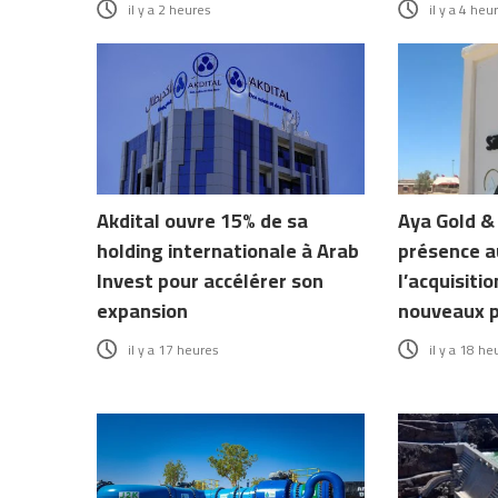
il y a 2 heures
il y a 4 heu
Akdital ouvre 15% de sa
Aya Gold & 
holding internationale à Arab
présence a
Invest pour accélérer son
l’acquisitio
expansion
nouveaux p
il y a 17 heures
il y a 18 he