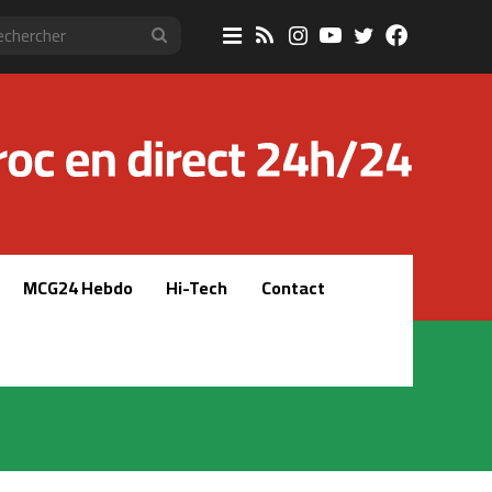
Sidebar
RSS
Instagram
YouTube
Twitter
Faceboo
Rechercher
(barre
latérale)
MCG24 Hebdo
Hi-Tech
Contact