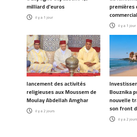
milliard d’euros
premières 
commercia
il y a 1 jour
il y a 1 jour
lancement des activités
Investissem
religieuses aux Moussem de
Bouznika p
Moulay Abdellah Amghar
nouvelle t
son front 
il y a 2 jours
il y a 2 jour