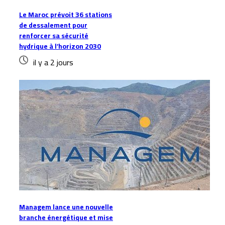
Le Maroc prévoit 36 stations
de dessalement pour
renforcer sa sécurité
hydrique à l’horizon 2030
il y a 2 jours
Managem lance une nouvelle
branche énergétique et mise