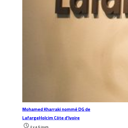
Mohamed Kharraki nommé DG de
LafargeHolcim Côte d’Ivoire
il y a 6 jours