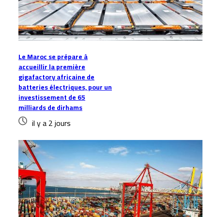
Le Maroc se prépare à
accueillir la première
gigafactory africaine de
batteries électriques, pour un
investissement de 65
milliards de dirhams
il y a 2 jours