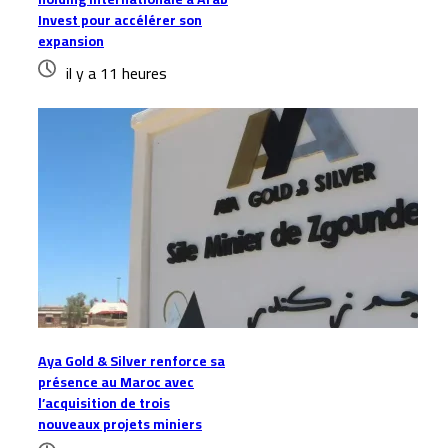
Invest pour accélérer son
expansion
il y a 11 heures
Aya Gold & Silver renforce sa
présence au Maroc avec
l’acquisition de trois
nouveaux projets miniers