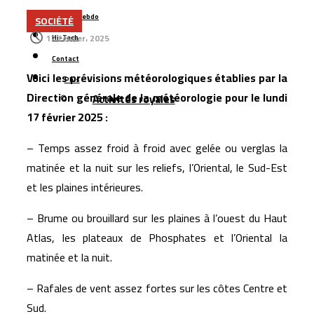
OCP accélère dans le dessalement : 410 millions de m³
MCG24 Hebdo
SOCIÉTÉ
17 février، 2025
d’eau par an
Hi-Tech
Boulemane : un projet de 251 MDH pour sécuriser
Contact
Voici les prévisions météorologiques établies par la
l’approvisionnement en eau potable
Plus
Direction générale de la météorologie pour le lundi
Activités royales
Six jeunes Marocains décrochent la 2ᵉ place mondiale
17 février 2025 :
dans une compétition internationale de recherche
mathématique
– Temps assez froid à froid avec gelée ou verglas la
matinée et la nuit sur les reliefs, l’Oriental, le Sud-Est
Les transferts des Marocains d’Espagne dépassent
et les plaines intérieures.
1,5 milliard d’euros
Nador West Med se prépare au lancement de ses
– Brume ou brouillard sur les plaines à l’ouest du Haut
premières opérations commerciales
Atlas, les plateaux de Phosphates et l’Oriental la
Tanger : l’aéroport Ibn Battouta prépare son
matinée et la nuit.
changement d’échelle
– Rafales de vent assez fortes sur les côtes Centre et
Sud.