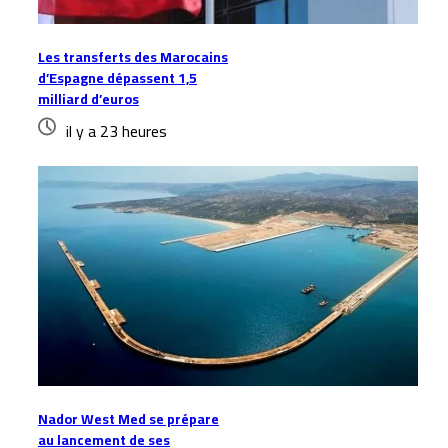
Les transferts des Marocains
d’Espagne dépassent 1,5
milliard d’euros
il y a 23 heures
Nador West Med se prépare
au lancement de ses