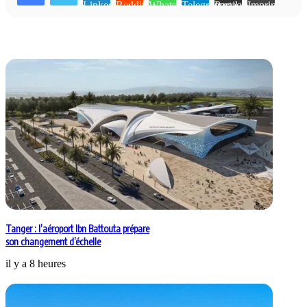
Linkedin
Reddit
WhatsApp
Telegram
Partager par email
Imprimer
Articles similaires
Tanger : l’aéroport Ibn Battouta prépare
son changement d’échelle
il y a 8 heures