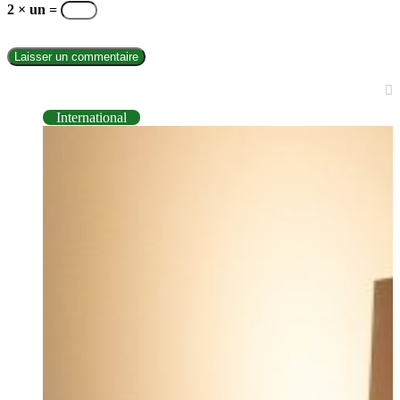
2 × un =
INTERNATIONAL
International