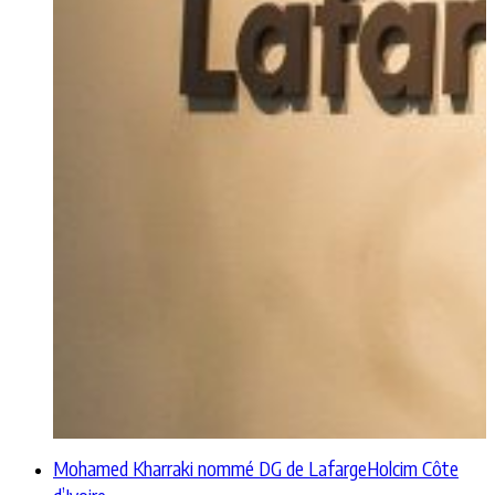
Mohamed Kharraki nommé DG de LafargeHolcim Côte