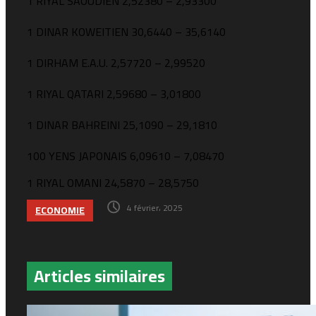
1 RIYAL SAOUDIEN 2,52380 – 2,93300
1 DINAR KOWEITIEN 30,6440 – 35,6140
1 DIRHAM E.A.U. 2,57720 – 2,99520
1 RIYAL QATARI 2,59680 – 3,01800
1 DINAR BAHREINI 25,1090 – 29,1810
100 YENS JAPONAIS 6,09610 – 7,08470
1 RIYAL OMANI 24,5870 – 28,5750
4 février، 2025
ECONOMIE
Articles similaires