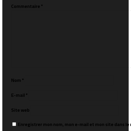
Commentaire
*
Nom
*
E-mail
*
Site web
Enregistrer mon nom, mon e-mail et mon site dans l