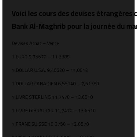
Voici les cours des devises étrangères 
Bank Al-Maghrib pour la journée du mar
Devises Achat – Vente
1 EURO 9,75670 – 11,3389
1 DOLLAR U.S.A. 9,46620 – 11,0012
1 DOLLAR CANADIEN 6,55140 – 7,61380
1 LIVRE STERLING 11,7470 – 13,6510
1 LIVRE GIBRALTAR 11,7470 – 13,6510
1 FRANC SUISSE 10,3750 – 12,0570