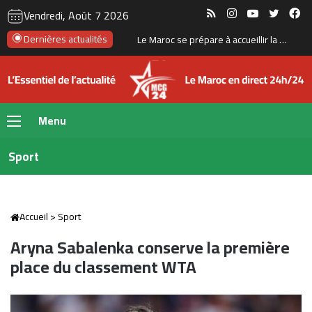
RSS
Instagram
YouTube
Twitte
Fa
Vendredi, Août 7 2026
Le Maroc en tête en Afrique du Nord pour le soutien au libre-échange et à l’ouverture internationale
Dernières actualités
Menu
Sport
Accueil
>
Sport
Aryna Sabalenka conserve la première
place du classement WTA