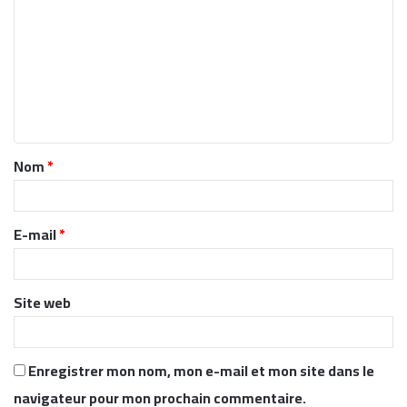
o
m
m
e
n
t
Nom
*
a
i
r
E-mail
*
e
*
Site web
Enregistrer mon nom, mon e-mail et mon site dans le
navigateur pour mon prochain commentaire.