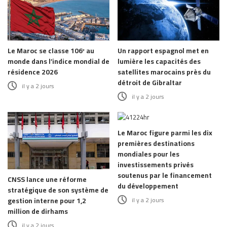
Le Maroc se classe 106ᵉ au
Un rapport espagnol met en
monde dans l’indice mondial de
lumière les capacités des
résidence 2026
satellites marocains près du
détroit de Gibraltar
il y a 2 jours
il y a 2 jours
Le Maroc figure parmi les dix
premières destinations
mondiales pour les
investissements privés
soutenus par le financement
CNSS lance une réforme
du développement
stratégique de son système de
il y a 2 jours
gestion interne pour 1,2
million de dirhams
il y a 2 jours