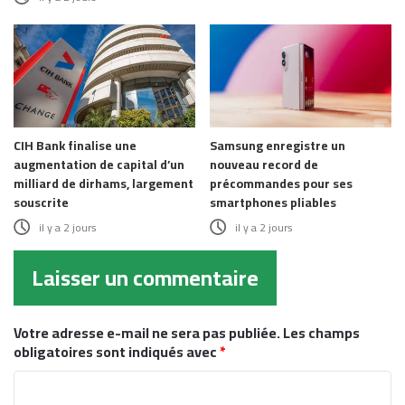
CIH Bank finalise une
Samsung enregistre un
augmentation de capital d’un
nouveau record de
milliard de dirhams, largement
précommandes pour ses
souscrite
smartphones pliables
il y a 2 jours
il y a 2 jours
Laisser un commentaire
Votre adresse e-mail ne sera pas publiée.
Les champs
obligatoires sont indiqués avec
*
C