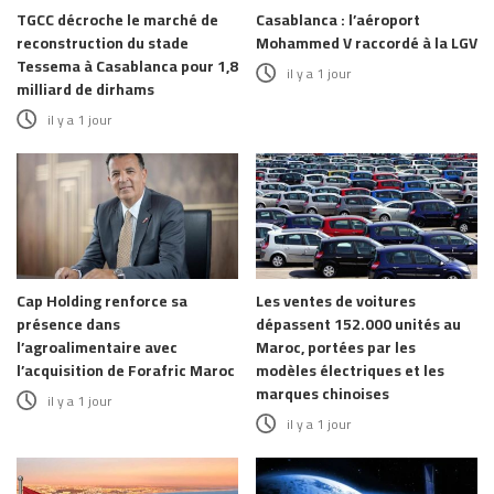
TGCC décroche le marché de
Casablanca : l’aéroport
reconstruction du stade
Mohammed V raccordé à la LGV
Tessema à Casablanca pour 1,8
il y a 1 jour
milliard de dirhams
il y a 1 jour
Cap Holding renforce sa
Les ventes de voitures
présence dans
dépassent 152.000 unités au
l’agroalimentaire avec
Maroc, portées par les
l’acquisition de Forafric Maroc
modèles électriques et les
marques chinoises
il y a 1 jour
il y a 1 jour