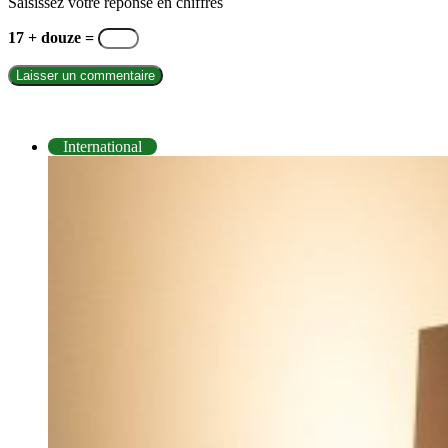
Saisissez votre réponse en chiffres
17 + douze =
INTERNATIONAL
International