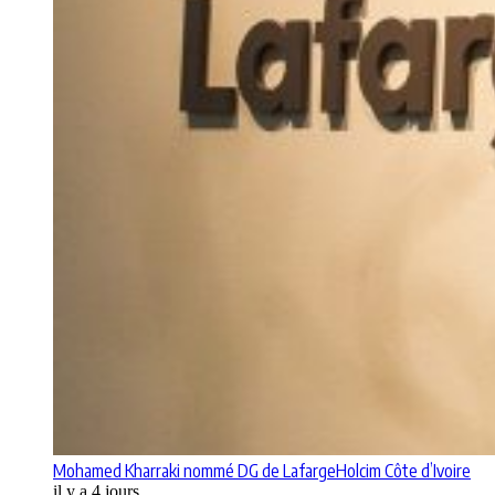
Mohamed Kharraki nommé DG de LafargeHolcim Côte d’Ivoire
il y a 4 jours