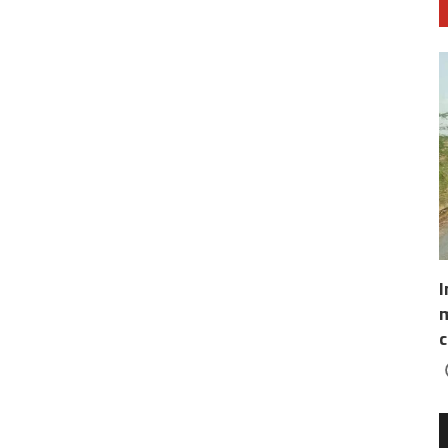
I
m
c