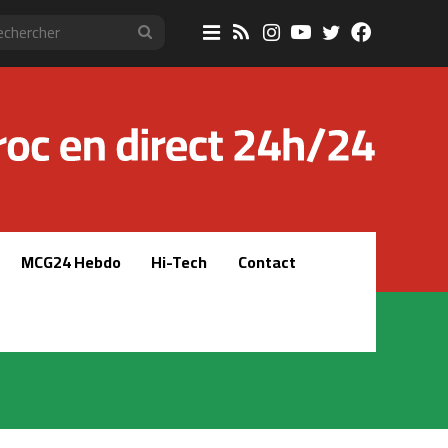
Sidebar
RSS
Instagram
YouTube
Twitter
Faceboo
Rechercher
(barre
latérale)
MCG24 Hebdo
Hi-Tech
Contact