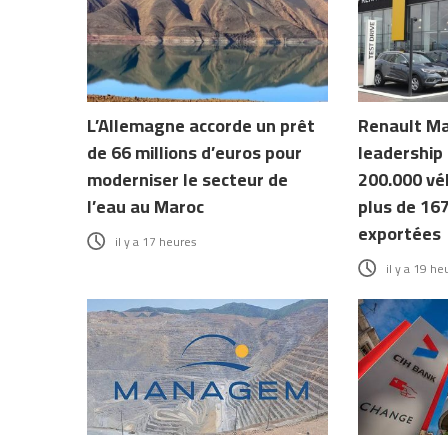
L’Allemagne accorde un prêt
Renault Ma
de 66 millions d’euros pour
leadership 
moderniser le secteur de
200.000 véh
l’eau au Maroc
plus de 16
exportées
il y a 17 heures
il y a 19 he