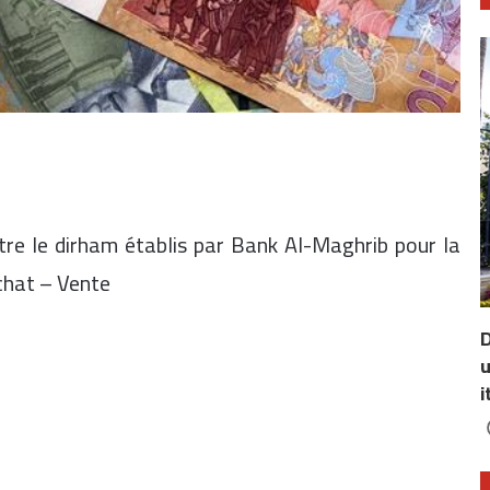
tre le dirham établis par Bank Al-Maghrib pour la
Achat – Vente
D
u
i