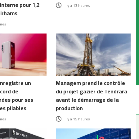
interne pour 1,2
il y a 13 heures
dirhams
ures
nregistre un
Managem prend le contrôle
cord de
du projet gazier de Tendrara
des pour ses
avant le démarrage de la
s pliables
production
ures
il y a 15 heures