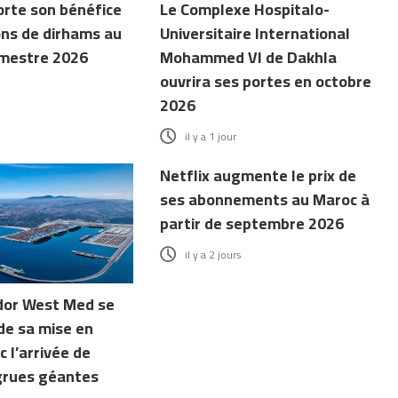
orte son bénéfice
Le Complexe Hospitalo-
ons de dirhams au
Universitaire International
mestre 2026
Mohammed VI de Dakhla
ouvrira ses portes en octobre
2026
il y a 1 jour
Netflix augmente le prix de
ses abonnements au Maroc à
partir de septembre 2026
il y a 2 jours
dor West Med se
de sa mise en
c l’arrivée de
grues géantes