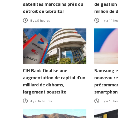
satellites marocains près du
de gestion 
détroit de Gibraltar
million de 
il y a 9 heures
il y a 11 he
CIH Bank finalise une
Samsung e
augmentation de capital d’un
nouveau re
milliard de dirhams,
précomman
largement souscrite
smartphone
il y a 14 heures
il y a 15 he