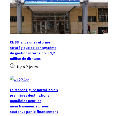
CNSS lance une réforme
stratégique de son système
de gestion interne pour 1,2
million de dirhams
il y a 2 jours
Le Maroc figure parmi les dix
premières destinations
mondiales pour les
investissements privés
soutenus par le financement