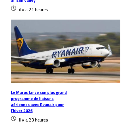
Silicon Valley
il y a 21 heures
Le Maroc lance son plus grand
programme de liaisons
aériennes avec Ryanair pour
l’hiver 2026
il y a 23 heures