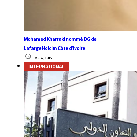
Mohamed Kharraki nommé DG de
LafargeHolcim Côte d’Ivoire
il y a 4 jours
INTERNATIONAL