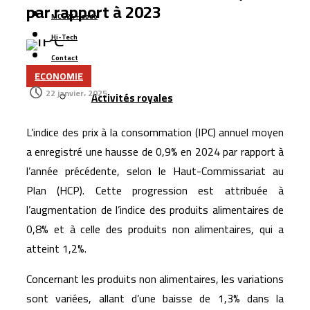
par rapport à 2023
Azimut Holding mise sur le Maroc et les marchés
MCG24 Hebdo
émergents pour accélérer son expansion internationale
Hi-Tech
La Bourse de Casablanca lance une nouvelle plateforme
Contact
ECONOMIE
numérique pour améliorer l’accès aux données de
Plus
22 janvier، 2025
Activités royales
marché
L’aéroport Rabat-Salé enregistre une hausse de 14,8 %
L’indice des prix à la consommation (IPC) annuel moyen
du trafic passagers au premier semestre 2026
a enregistré une hausse de 0,9% en 2024 par rapport à
La startup marocaine Afdal représentera le Maroc à la
l’année précédente, selon le Haut-Commissariat au
Silicon Valley
Plan (HCP). Cette progression est attribuée à
Le Maroc lance son plus grand programme de liaisons
l’augmentation de l’indice des produits alimentaires de
aériennes avec Ryanair pour l’hiver 2026
0,8% et à celle des produits non alimentaires, qui a
atteint 1,2%.
La Bourse de Casablanca porte le flottant de CIH Bank
à 35 %
Concernant les produits non alimentaires, les variations
sont variées, allant d’une baisse de 1,3% dans la