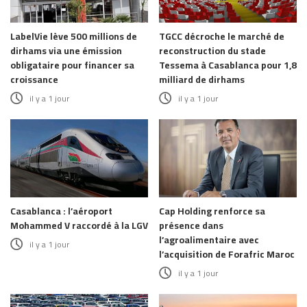
LabelVie lève 500 millions de
TGCC décroche le marché de
dirhams via une émission
reconstruction du stade
obligataire pour financer sa
Tessema à Casablanca pour 1,8
croissance
milliard de dirhams
il y a 1 jour
il y a 1 jour
Casablanca : l’aéroport
Cap Holding renforce sa
Mohammed V raccordé à la LGV
présence dans
l’agroalimentaire avec
il y a 1 jour
l’acquisition de Forafric Maroc
il y a 1 jour