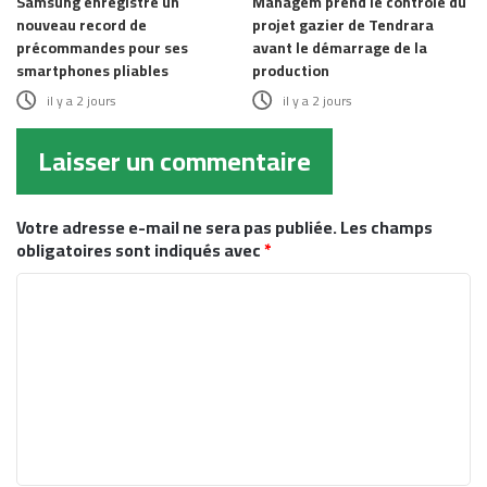
Samsung enregistre un
Managem prend le contrôle du
nouveau record de
projet gazier de Tendrara
précommandes pour ses
avant le démarrage de la
smartphones pliables
production
il y a 2 jours
il y a 2 jours
Laisser un commentaire
Votre adresse e-mail ne sera pas publiée.
Les champs
obligatoires sont indiqués avec
*
C
o
m
m
e
n
t