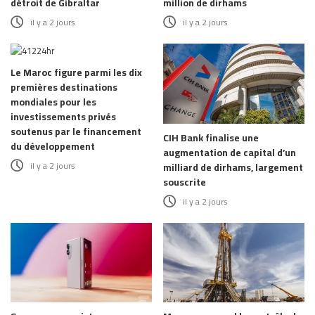
détroit de Gibraltar
million de dirhams
il y a 2 jours
il y a 2 jours
Le Maroc figure parmi les dix
premières destinations
mondiales pour les
investissements privés
soutenus par le financement
CIH Bank finalise une
du développement
augmentation de capital d’un
il y a 2 jours
milliard de dirhams, largement
souscrite
il y a 2 jours