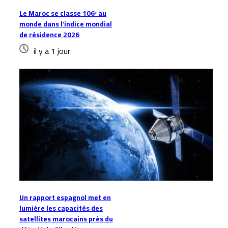
Le Maroc se classe 106ᵉ au
monde dans l’indice mondial
de résidence 2026
il y a 1 jour
Un rapport espagnol met en
lumière les capacités des
satellites marocains près du