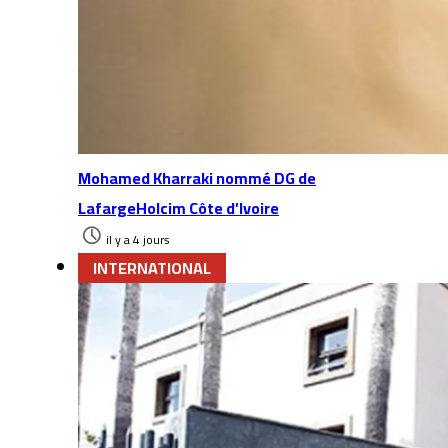
Mohamed Kharraki nommé DG de
LafargeHolcim Côte d’Ivoire
il y a 4 jours
INTERNATIONAL