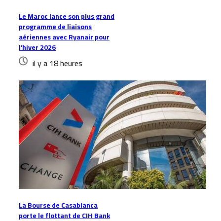
Le Maroc lance son plus grand
programme de liaisons
aériennes avec Ryanair pour
l’hiver 2026
il y a 18 heures
La Bourse de Casablanca
porte le flottant de CIH Bank