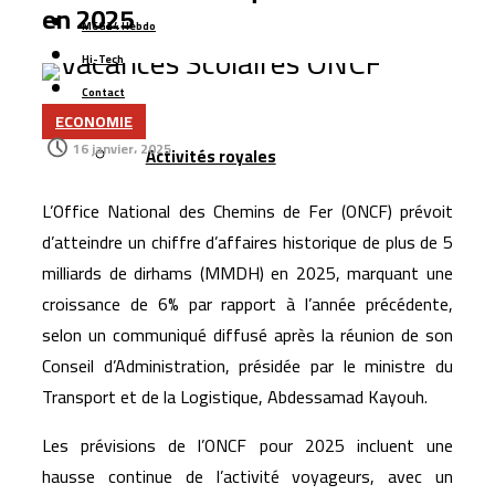
en 2025
L’aéroport Rabat-Salé enregistre une hausse de 14,8 %
MCG24 Hebdo
du trafic passagers au premier semestre 2026
Hi-Tech
La startup marocaine Afdal représentera le Maroc à la
Contact
ECONOMIE
Silicon Valley
Plus
16 janvier، 2025
Activités royales
Le Maroc lance son plus grand programme de liaisons
aériennes avec Ryanair pour l’hiver 2026
L’Office National des Chemins de Fer (ONCF) prévoit
La Bourse de Casablanca porte le flottant de CIH Bank
d’atteindre un chiffre d’affaires historique de plus de 5
à 35 %
milliards de dirhams (MMDH) en 2025, marquant une
LabelVie lève 500 millions de dirhams via une émission
croissance de 6% par rapport à l’année précédente,
obligataire pour financer sa croissance
selon un communiqué diffusé après la réunion de son
TGCC décroche le marché de reconstruction du stade
Conseil d’Administration, présidée par le ministre du
Transport et de la Logistique, Abdessamad Kayouh.
Tessema à Casablanca pour 1,8 milliard de dirhams
Les prévisions de l’ONCF pour 2025 incluent une
hausse continue de l’activité voyageurs, avec un