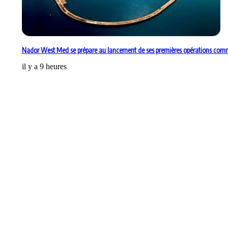
Nador West Med se prépare au lancement de ses premières opérations comm
il y a 9 heures