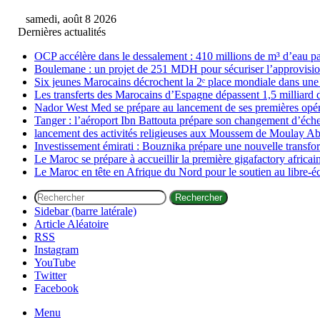
samedi, août 8 2026
Dernières actualités
OCP accélère dans le dessalement : 410 millions de m³ d’eau p
Boulemane : un projet de 251 MDH pour sécuriser l’approvisi
Six jeunes Marocains décrochent la 2ᵉ place mondiale dans une
Les transferts des Marocains d’Espagne dépassent 1,5 milliard 
Nador West Med se prépare au lancement de ses premières opé
Tanger : l’aéroport Ibn Battouta prépare son changement d’éche
lancement des activités religieuses aux Moussem de Moulay A
Investissement émirati : Bouznika prépare une nouvelle transfo
Le Maroc se prépare à accueillir la première gigafactory africai
Le Maroc en tête en Afrique du Nord pour le soutien au libre-éc
Rechercher
Sidebar (barre latérale)
Article Aléatoire
RSS
Instagram
YouTube
Twitter
Facebook
Menu