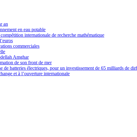
ar an
onnement en eau potable
 compétition internationale de recherche mathématique
d’euros
rations commerciales
lle
bdellah Amghar
rmation de son front de mer
ne de batteries électriques, pour un investissement de 65 milliards de di
hange et à l’ouverture internationale