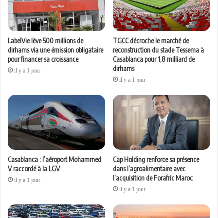
LabelVie lève 500 millions de
TGCC décroche le marché de
dirhams via une émission obligataire
reconstruction du stade Tessema à
pour financer sa croissance
Casablanca pour 1,8 milliard de
dirhams
il y a 1 jour
il y a 1 jour
Casablanca : l’aéroport Mohammed
Cap Holding renforce sa présence
V raccordé à la LGV
dans l’agroalimentaire avec
l’acquisition de Forafric Maroc
il y a 1 jour
il y a 1 jour