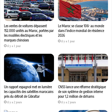
Les ventes de voitures dépassent
Le Maroc se classe 106ᵉ au monde
152.000 unités au Maroc, portées par
dans l’indice mondial de résidence
les modèles électriques et les
2026
marques chinoises
il y a 1 jour
il y a 1 jour
Un rapport espagnol met en lumière
CNSS lance une réforme stratégique
les capacités des satellites marocains
de son système de gestion interne
près du détroit de Gibraltar
pour 1,2 million de dirhams
il y a 2 jours
il y a 2 jours