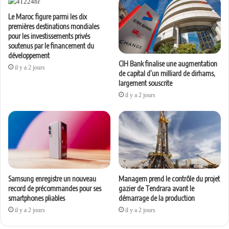
Le Maroc figure parmi les dix
premières destinations mondiales
pour les investissements privés
soutenus par le financement du
développement
CIH Bank finalise une augmentation
il y a 2 jours
de capital d’un milliard de dirhams,
largement souscrite
il y a 2 jours
Samsung enregistre un nouveau
Managem prend le contrôle du projet
record de précommandes pour ses
gazier de Tendrara avant le
smartphones pliables
démarrage de la production
il y a 2 jours
il y a 2 jours