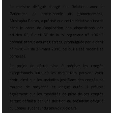
Le ministre délégué chargé des Relations avec le
Parlement et porte-parole du gouvernement,
Mustapha Baitas, a précisé que cette initiative s’inscrit
dans le cadre de l’application des dispositions des
articles 63, 67 et 68 de la loi organique n° 106.13
portant statut des magistrats, promulguée par le dahir
n° 1-16-41 du 24 mars 2016, tel qu’il a été modifié et
complété.
Le projet de décret vise à préciser les congés
exceptionnels auxquels les magistrats peuvent avoir
droit, ainsi que les maladies justifiant des congés de
maladie de moyenne et longue durée. Il prévoit
également que les modalités de prise de ces congés
seront définies par une décision du président délégué
du Conseil supérieur du pouvoir judiciaire.