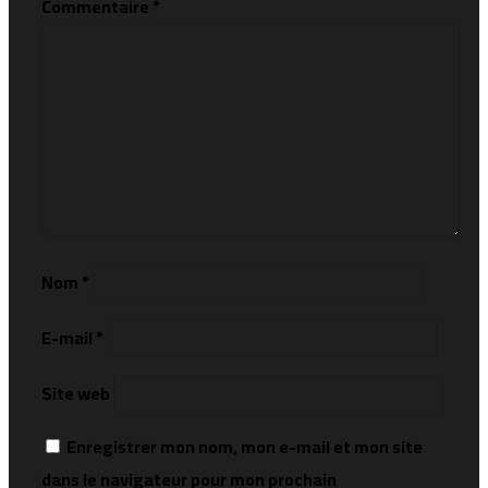
Commentaire
*
Nom
*
E-mail
*
Site web
Enregistrer mon nom, mon e-mail et mon site
dans le navigateur pour mon prochain