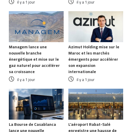
il y a 1 jour
il y a 1 jour
Managem lance une
Azimut Holding mise sur le
nouvelle branche
Maroc et les marchés
énergétique et mise sur le
émergents pour accélérer
gaz naturel pour accélérer
son expansion
sa croissance
internationale
il y a 1 jour
il y a 1 jour
La Bourse de Casablanca
L’aéroport Rabat-Salé
lance une nouvelle
enregistre une hausse de