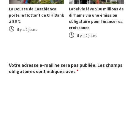
La Bourse de Casablanca
LabelVie lève 500 millions de
porte le flottant de CIH Bank
dirhams via une émission
à 35 %
obligataire pour financer sa
croissance
il y a 2 jours
il y a 2 jours
Laisser un commentaire
Votre adresse e-mail ne sera pas publiée.
Les champs
obligatoires sont indiqués avec
*
C
o
m
m
e
n