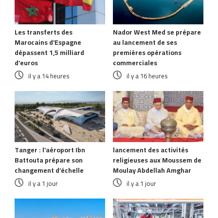
Les transferts des
Nador West Med se prépare
Marocains d’Espagne
au lancement de ses
dépassent 1,5 milliard
premières opérations
d’euros
commerciales
il y a 14 heures
il y a 16 heures
Tanger : l’aéroport Ibn
lancement des activités
Battouta prépare son
religieuses aux Moussem de
changement d’échelle
Moulay Abdellah Amghar
il y a 1 jour
il y a 1 jour