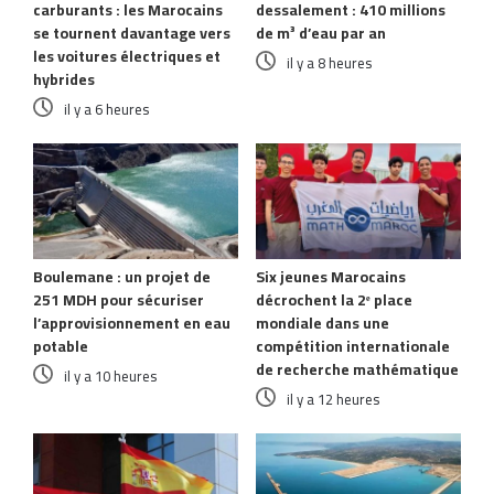
carburants : les Marocains
dessalement : 410 millions
se tournent davantage vers
de m³ d’eau par an
les voitures électriques et
il y a 8 heures
hybrides
il y a 6 heures
Boulemane : un projet de
Six jeunes Marocains
251 MDH pour sécuriser
décrochent la 2ᵉ place
l’approvisionnement en eau
mondiale dans une
potable
compétition internationale
de recherche mathématique
il y a 10 heures
il y a 12 heures