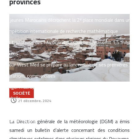
provinces
l’approvisionnement en eau potable
Six jeunes Marocains décrochent la 2ᵉ place mondiale dans une
compétition internationale de recherche mathématique
Les transferts des Marocains d’Espagne dépassent 1,5 milliard
d’euros
Nador West Med se prépare au lancement de ses premières
opérations commerciales
Tanger : l’aéroport Ibn Battouta prépare son changement
SOCIÉTÉ
d’échelle
21 décembre، 2024
lancement des activités religieuses aux Moussem de Moulay
Abdellah Amghar
La Direction générale de la météorologie (DGM) a émis
samedi un bulletin d’alerte concernant des conditions
climatiques extrêmes dans plusieurs régions du Royaume.