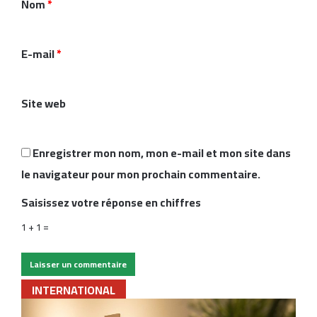
Nom
*
t
a
i
E-mail
*
r
e
Site web
*
Enregistrer mon nom, mon e-mail et mon site dans
le navigateur pour mon prochain commentaire.
Saisissez votre réponse en chiffres
1 + 1 =
INTERNATIONAL