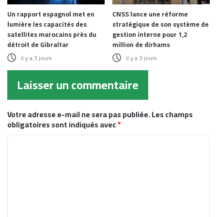
Un rapport espagnol met en
CNSS lance une réforme
lumière les capacités des
stratégique de son système de
satellites marocains près du
gestion interne pour 1,2
détroit de Gibraltar
million de dirhams
il y a 3 jours
il y a 3 jours
Laisser un commentaire
Votre adresse e-mail ne sera pas publiée.
Les champs
obligatoires sont indiqués avec
*
C
o
m
m
e
n