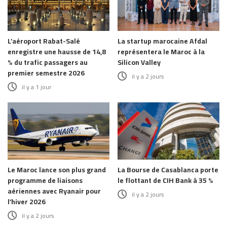
L’aéroport Rabat-Salé
La startup marocaine Afdal
enregistre une hausse de 14,8
représentera le Maroc à la
% du trafic passagers au
Silicon Valley
premier semestre 2026
il y a 2 jours
il y a 1 jour
Le Maroc lance son plus grand
La Bourse de Casablanca porte
programme de liaisons
le flottant de CIH Bank à 35 %
aériennes avec Ryanair pour
il y a 2 jours
l’hiver 2026
il y a 2 jours