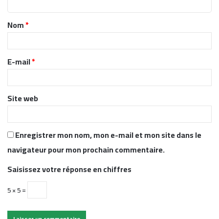
t
Nom
*
a
i
r
E-mail
*
e
*
Site web
Enregistrer mon nom, mon e-mail et mon site dans le
navigateur pour mon prochain commentaire.
Saisissez votre réponse en chiffres
5 × 5 =