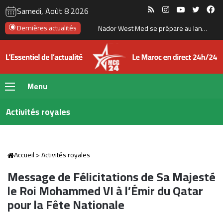
RSS
Instagram
YouTube
Twitte
Fa
Samedi, Août 8 2026
Tanger : l’aéroport Ibn Battouta prépare son changement d’échelle
Dernières actualités
Menu
Activités royales
Accueil
>
Activités royales
Message de Félicitations de Sa Majesté
le Roi Mohammed VI à l’Émir du Qatar
pour la Fête Nationale