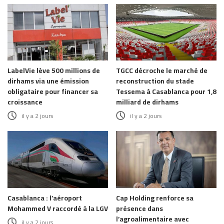
LabelVie lève 500 millions de
TGCC décroche le marché de
dirhams via une émission
reconstruction du stade
obligataire pour financer sa
Tessema à Casablanca pour 1,8
croissance
milliard de dirhams
il y a 2 jours
il y a 2 jours
Casablanca : l’aéroport
Cap Holding renforce sa
Mohammed V raccordé à la LGV
présence dans
l’agroalimentaire avec
il y a 2 jours