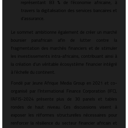
représentant 83 % de l’économie africaine, à
travers la digitalisation des services bancaires et
d’assurance.
Le sommet ambitionne également de créer un marché
boursier panafricain afin de lutter contre la
fragmentation des marchés financiers et de stimuler
les investissements intra-africains, contribuant ainsi à
la création d’un véritable écosystème financier intégré
à l’échelle du continent.
Fondé par Jeune Afrique Media Group en 2021 et co-
organisé par l’International Finance Corporation (IFC),
l’AFIS-2024 présente plus de 30 panels et tables
rondes de haut niveau. Ces discussions visent à
exposer les réformes structurelles nécessaires pour
renforcer la résilience du secteur financier africain et