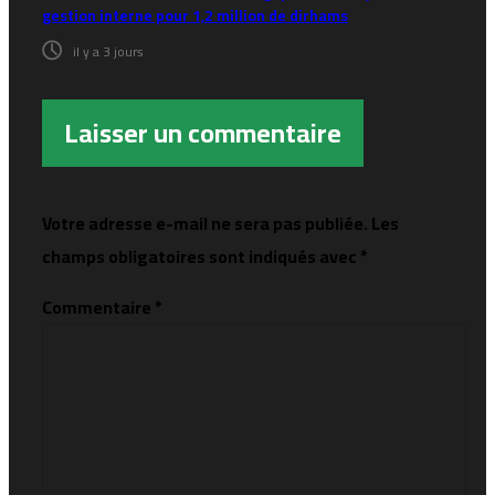
gestion interne pour 1,2 million de dirhams
il y a 3 jours
Laisser un commentaire
Votre adresse e-mail ne sera pas publiée.
Les
champs obligatoires sont indiqués avec
*
Commentaire
*