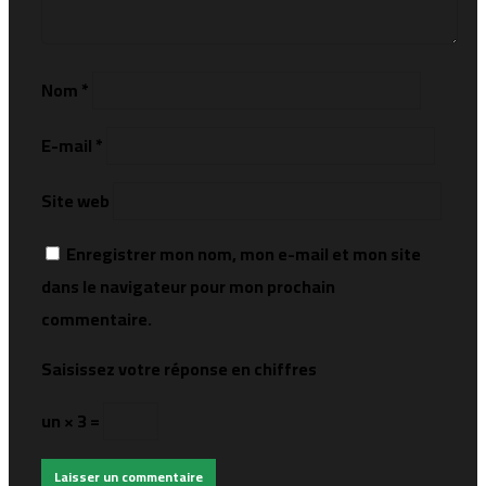
Nom
*
E-mail
*
Site web
Enregistrer mon nom, mon e-mail et mon site
dans le navigateur pour mon prochain
commentaire.
Saisissez votre réponse en chiffres
un × 3 =