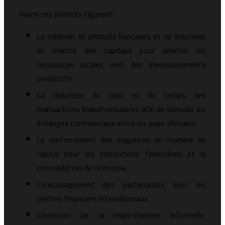
Parmi ces priorités figurent :
La création de produits bancaires et de solutions
de marché des capitaux pour orienter les
ressources locales vers des investissements
productifs.
La réduction du coût et du temps des
transactions transfrontalières afin de stimuler les
échanges commerciaux entre les pays africains.
Le renforcement des exigences en matière de
capital pour les institutions financières et la
consolidation de l’industrie.
L’encouragement des partenariats avec les
centres financiers internationaux.
L’inclusion de la main-d’œuvre informelle,