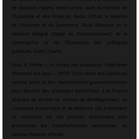
de plusieurs figures importantes, dont la ministre de
l’Économie et des Finances, Nadia Fettah, le ministre
de l’Industrie et du Commerce, Ryad Mezzour, et le
ministre délégué chargé de l’Investissement, de la
Convergence et de l’Évaluation des politiques
publiques, Karim Zidane.
Sous le thème « Le temps des puissances financières
africaines est venu », l’AFIS-2024 réunit des leaders du
secteur privé et des représentants gouvernementaux
pour discuter des stratégies permettant à la finance
africaine de devenir un moteur de développement, de
croissance économique et de résilience. Cet événement
se concentre sur des priorités essentielles pour
promouvoir les transformations nécessaires du
secteur financier africain.