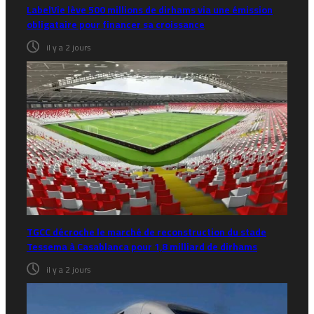
LabelVie lève 500 millions de dirhams via une émission
obligataire pour financer sa croissance
il y a 2 jours
TGCC décroche le marché de reconstruction du stade
Tessema à Casablanca pour 1,8 milliard de dirhams
il y a 2 jours