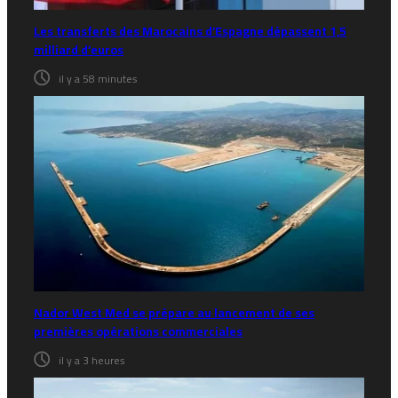
Les transferts des Marocains d’Espagne dépassent 1,5
milliard d’euros
il y a 58 minutes
Nador West Med se prépare au lancement de ses
premières opérations commerciales
il y a 3 heures