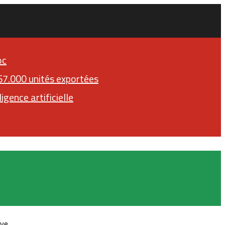
oc
167.000 unités exportées
igence artificielle
Facebook
ève