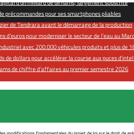
pital d’un milliard de dirhams, largement souscrite
de précommandes pour ses smartphones pliables
zier de Tendrara avant le démarrage de la production
ns d’euros pour moderniser le secteur de l’eau au Mar
ndustriel avec 200.000 véhicules produits et plus de 
s de dollars pour accélérer la course aux puces d’intell
ams de chiffre d’affaires au premier semestre 2026
Sidebar (barre latérale)
RSS
Instagram
YouTube
Twitter
es modifications fondamentales du projet de loi sur le droit de gr