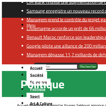
CIH Bank finalise une augmentation de ca
Samsung enregistre un nouveau record 
Managem prend le contrôle du projet ga
Menu
L’Allemagne accorde un prêt de 66 millio
Renault Maroc renforce son leadership i
Google pilote une alliance de 200 milliard
Managem dépasse 11,7 milliards de dirh
Accueil
Rechercher
Société
Politique
Economie
Politique
Sport
Art & Culture
Accueil
/
Politique
/
Le ministre Younes Sekkouri annonce d