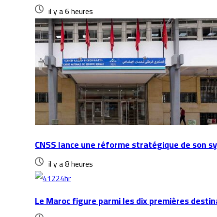
il y a 6 heures
CNSS lance une réforme stratégique de son sys
il y a 8 heures
Le Maroc figure parmi les dix premières dest