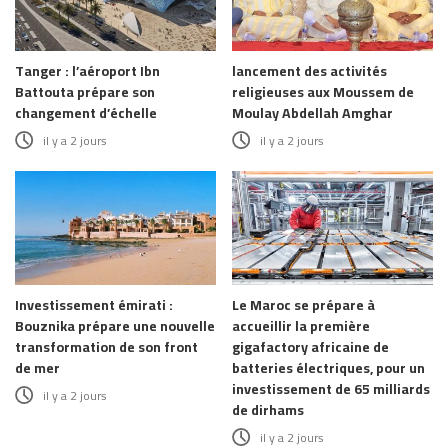
Tanger : l’aéroport Ibn
lancement des activités
Battouta prépare son
religieuses aux Moussem de
changement d’échelle
Moulay Abdellah Amghar
il y a 2 jours
il y a 2 jours
Investissement émirati :
Le Maroc se prépare à
Bouznika prépare une nouvelle
accueillir la première
transformation de son front
gigafactory africaine de
de mer
batteries électriques, pour un
investissement de 65 milliards
il y a 2 jours
de dirhams
il y a 2 jours