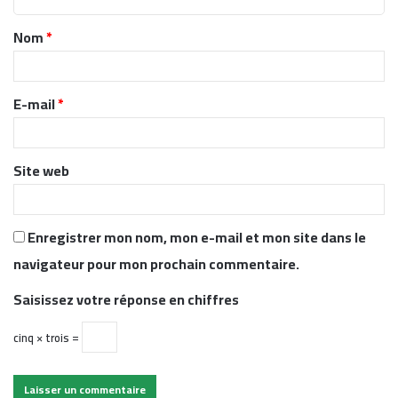
t
Nom
*
a
i
r
E-mail
*
e
*
Site web
Enregistrer mon nom, mon e-mail et mon site dans le
navigateur pour mon prochain commentaire.
Saisissez votre réponse en chiffres
cinq × trois =