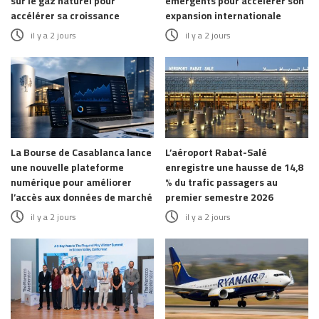
sur le gaz naturel pour
émergents pour accélérer son
accélérer sa croissance
expansion internationale
il y a 2 jours
il y a 2 jours
La Bourse de Casablanca lance
L’aéroport Rabat-Salé
une nouvelle plateforme
enregistre une hausse de 14,8
numérique pour améliorer
% du trafic passagers au
l’accès aux données de marché
premier semestre 2026
il y a 2 jours
il y a 2 jours