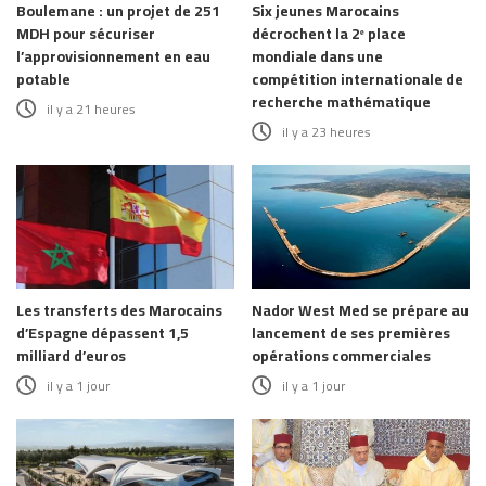
Boulemane : un projet de 251
Six jeunes Marocains
MDH pour sécuriser
décrochent la 2ᵉ place
l’approvisionnement en eau
mondiale dans une
potable
compétition internationale de
recherche mathématique
il y a 21 heures
il y a 23 heures
Les transferts des Marocains
Nador West Med se prépare au
d’Espagne dépassent 1,5
lancement de ses premières
milliard d’euros
opérations commerciales
il y a 1 jour
il y a 1 jour