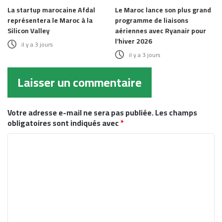
La startup marocaine Afdal
Le Maroc lance son plus grand
représentera le Maroc à la
programme de liaisons
Silicon Valley
aériennes avec Ryanair pour
l’hiver 2026
il y a 3 jours
il y a 3 jours
Laisser un commentaire
Votre adresse e-mail ne sera pas publiée.
Les champs
obligatoires sont indiqués avec
*
C
o
m
m
e
n