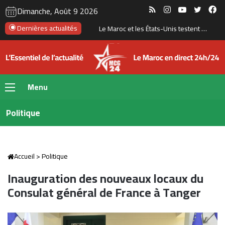
RSS
Instagram
YouTube
Twitte
Fa
Dimanche, Août 9 2026
Dernières actualités
Akdital ouvre 15% de sa holding internationale à Arab Invest pour accélérer son expansion
Menu
Politique
Accueil
>
Politique
Inauguration des nouveaux locaux du
Consulat général de France à Tanger