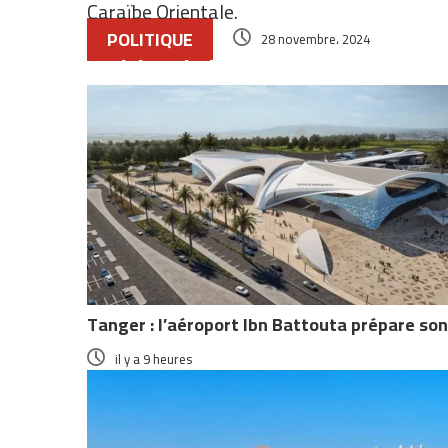
Caraïbe Orientale.
POLITIQUE
28 novembre، 2024
Articles similaires
Tanger : l’aéroport Ibn Battouta prépare so
il y a 9 heures