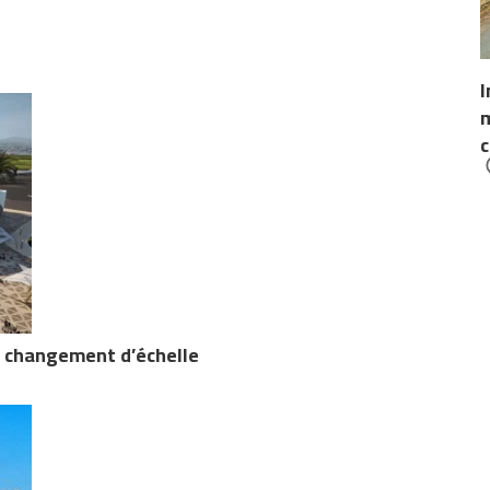
I
m
c
n changement d’échelle