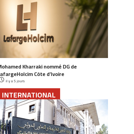
Mohamed Kharraki nommé DG de
afargeHolcim Côte d’Ivoire
il y a 5 jours
INTERNATIONAL