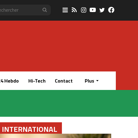
Sidebar
RSS
Instagram
YouTube
Twitter
Faceboo
Rechercher
(barre
latérale)
4 Hebdo
Hi-Tech
Contact
Plus
INTERNATIONAL