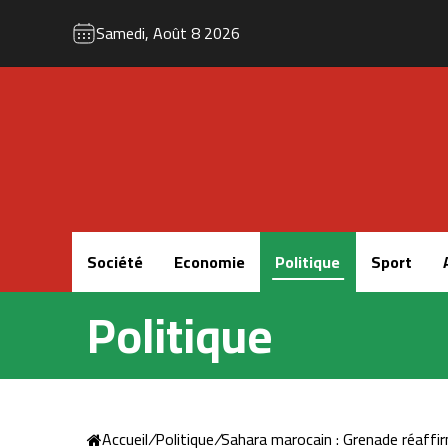
Samedi, Août 8 2026
Accueil
Société
Economie
Politique
Sport
Politique
Accueil
/
Politique
/
Sahara marocain : Grenade réaffirm