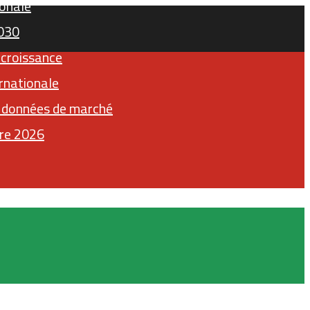
ionale
2030
 croissance
rnationale
x données de marché
tre 2026
Facebook