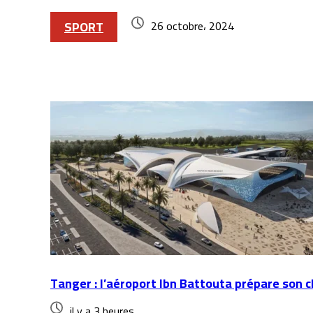
SPORT
26 octobre، 2024
Articles similaires
Tanger : l’aéroport Ibn Battouta prépare son 
il y a 3 heures