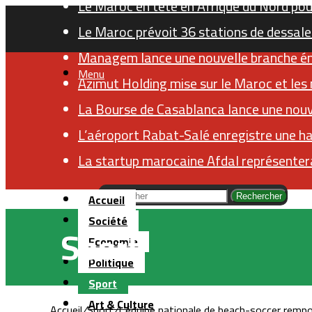
Le Maroc en tête en Afrique du Nord pour
Le Maroc prévoit 36 stations de dessale
Managem lance une nouvelle branche éner
Menu
Azimut Holding mise sur le Maroc et les
La Bourse de Casablanca lance une nouv
L’aéroport Rabat-Salé enregistre une h
La startup marocaine Afdal représentera
Accueil
Rechercher
Société
Sport
Economie
Politique
Sport
Art & Culture
Accueil
/
Sport
/
L’équipe nationale de beach-soccer rempo