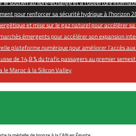
 le soutien au libre-échange et à l’ouverture internat
ment pour renforcer sa sécurité hydrique à l’horizon 
gétique et mise sur le gaz naturel pour accélérer sa
 marchés émergents pour accélérer son expansion inte
elle plateforme numérique pour améliorer l’accès au
ausse de 14,8 % du trafic passagers au premier semes
 le Maroc à la Silicon Valley
Sidebar (barre latérale)
RSS
Instagram
YouTube
Twitter
rte la médaille de bronze à la CAN en Égypte