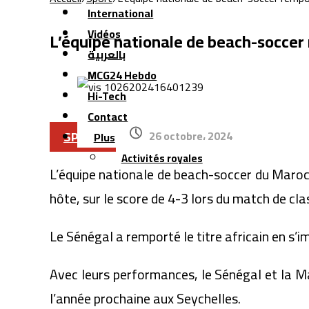
International
Vidéos
L’équipe nationale de beach-soccer
بالعربية
MCG24 Hebdo
Hi-Tech
Contact
SPORT
26 octobre، 2024
Plus
Activités royales
L’équipe nationale de beach-soccer du Maroc 
hôte, sur le score de 4-3 lors du match de c
Le Sénégal a remporté le titre africain en s’
Avec leurs performances, le Sénégal et la M
l’année prochaine aux Seychelles.