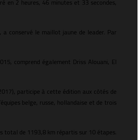
aré en 2 heures, 46 minutes et 33 secondes,
, a conservé le maillot jaune de leader. Par
2015, comprend également Driss Alouani, El
017), participe à cette édition aux côtés de
équipes belge, russe, hollandaise et de trois
s total de 1193,8 km répartis sur 10 étapes.