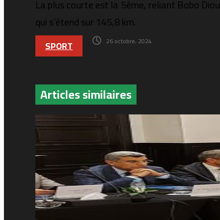
La plus courte est la 5ème, reliant Bobo Dio
qui s’étend sur 145,8 km.
26 octobre، 2024
SPORT
Articles similaires