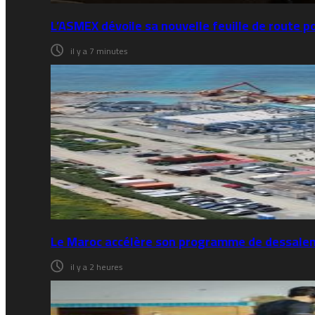
L’ASMEX dévoile sa nouvelle feuille de route p
il y a 7 minutes
Le Maroc accélère son programme de dessaleme
il y a 2 heures