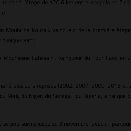
 terminé l’étape de 120,6 km entre Koupela et Zini
m/h.
in Mouhcine Kouraji, vainqueur de la première étape
a tunique verte.
de Mouhssine Lahssaini, vainqueur du Tour Faso en 
nal à plusieurs reprises (2002, 2007, 2009, 2015 et 2
 Mali, du Niger, du Sénégal, du Nigeria, ainsi que d’
 se poursuivra jusqu’au 3 novembre, avec un parcour