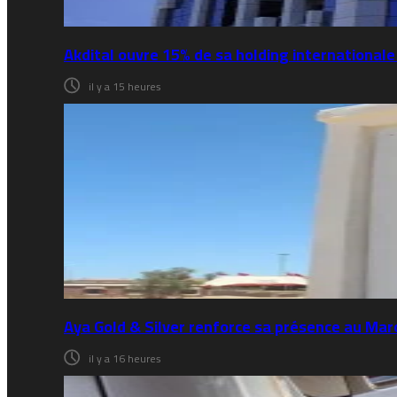
Akdital ouvre 15% de sa holding internationale
il y a 15 heures
Aya Gold & Silver renforce sa présence au Maro
il y a 16 heures