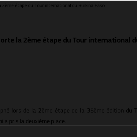
 2ème étape du Tour international du Burkina Faso
rte la 2ème étape du Tour international d
phé lors de la 2ème étape de la 35ème édition du To
 a pris la deuxième place.