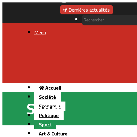
Dernières actualités
Menu
Accueil
Société
Sport
Economie
Politique
Sport
Art & Culture