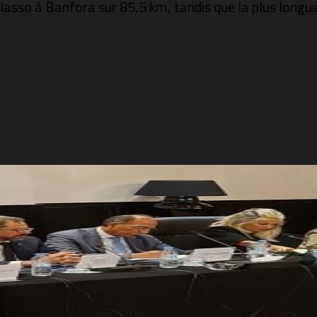
ulasso à Banfora sur 85,5 km, tandis que la plus longu