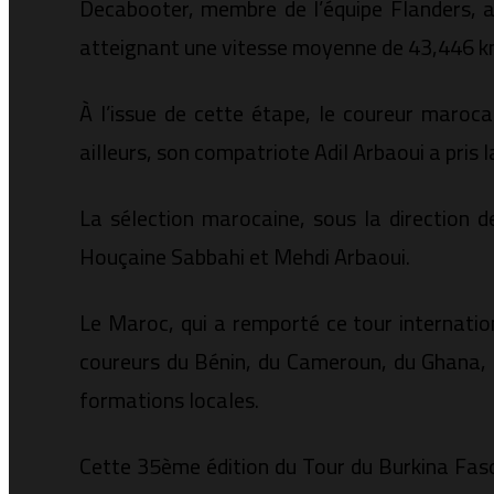
Decabooter, membre de l’équipe Flanders, a
atteignant une vitesse moyenne de 43,446 k
À l’issue de cette étape, le coureur maroca
ailleurs, son compatriote Adil Arbaoui a pris l
La sélection marocaine, sous la direction 
Houçaine Sabbahi et Mehdi Arbaoui.
Le Maroc, qui a remporté ce tour internatio
coureurs du Bénin, du Cameroun, du Ghana, du
formations locales.
Cette 35ème édition du Tour du Burkina Faso