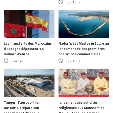
il y a 1 jour
Les transferts des Marocains
Nador West Med se prépare au
d’Espagne dépassent 1,5
lancement de ses premières
milliard d’euros
opérations commerciales
il y a 1 jour
il y a 1 jour
Tanger : l’aéroport Ibn
lancement des activités
Battouta prépare son
religieuses aux Moussem de
changement d’échelle
Moulay Abdellah Amghar