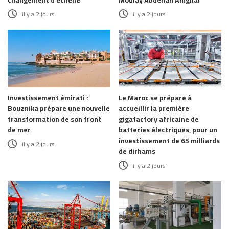
il y a 2 jours
il y a 2 jours
Investissement émirati :
Le Maroc se prépare à
Bouznika prépare une nouvelle
accueillir la première
transformation de son front
gigafactory africaine de
de mer
batteries électriques, pour un
investissement de 65 milliards
il y a 2 jours
de dirhams
il y a 2 jours