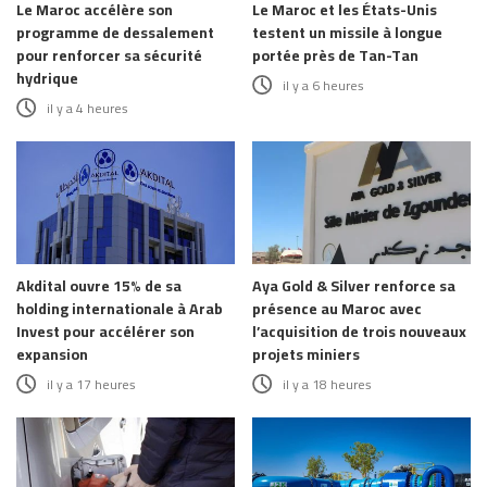
Le Maroc accélère son
Le Maroc et les États-Unis
programme de dessalement
testent un missile à longue
pour renforcer sa sécurité
portée près de Tan-Tan
hydrique
il y a 6 heures
il y a 4 heures
Akdital ouvre 15% de sa
Aya Gold & Silver renforce sa
holding internationale à Arab
présence au Maroc avec
Invest pour accélérer son
l’acquisition de trois nouveaux
expansion
projets miniers
il y a 17 heures
il y a 18 heures