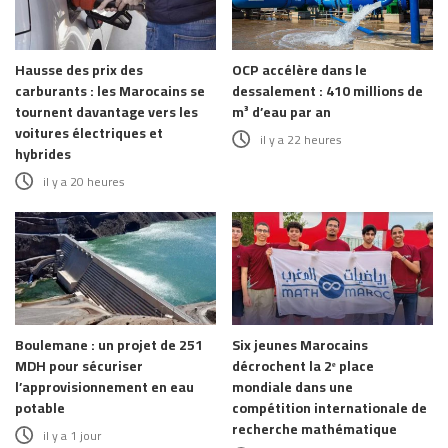
Hausse des prix des
OCP accélère dans le
carburants : les Marocains se
dessalement : 410 millions de
tournent davantage vers les
m³ d’eau par an
voitures électriques et
il y a 22 heures
hybrides
il y a 20 heures
Boulemane : un projet de 251
Six jeunes Marocains
MDH pour sécuriser
décrochent la 2ᵉ place
l’approvisionnement en eau
mondiale dans une
potable
compétition internationale de
recherche mathématique
il y a 1 jour