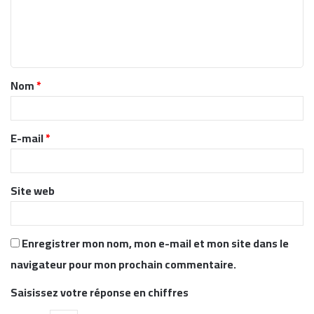
m
e
n
t
Nom
*
a
i
r
E-mail
*
e
*
Site web
Enregistrer mon nom, mon e-mail et mon site dans le
navigateur pour mon prochain commentaire.
Saisissez votre réponse en chiffres