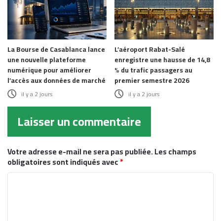
La Bourse de Casablanca lance
L’aéroport Rabat-Salé
une nouvelle plateforme
enregistre une hausse de 14,8
numérique pour améliorer
% du trafic passagers au
l’accès aux données de marché
premier semestre 2026
il y a 2 jours
il y a 2 jours
Laisser un commentaire
Votre adresse e-mail ne sera pas publiée.
Les champs
obligatoires sont indiqués avec
*
C
o
m