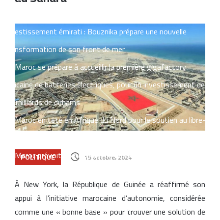
d’échelle
Investissement émirati : Bouznika prépare une nouvelle
transformation de son front de mer
Le Maroc se prépare à accueillir la première gigafactory
africaine de batteries électriques, pour un investissement de
65 milliards de dirhams
Le Maroc en tête en Afrique du Nord pour le soutien au libre-
échange et à l’ouverture internationale
Le Maroc prévoit 36 stations de dessalement pour renforcer
POLITIQUE
15 octobre، 2024
sa sécurité hydrique à l’horizon 2030
À New York, la République de Guinée a réaffirmé son
Managem lance une nouvelle branche énergétique et mise sur le
appui à l’initiative marocaine d’autonomie, considérée
gaz naturel pour accélérer sa croissance
comme une « bonne base » pour trouver une solution de