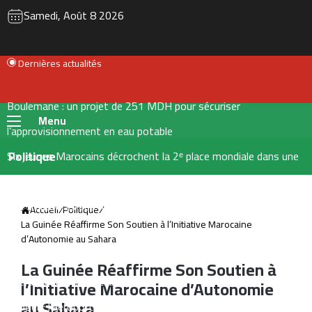
Samedi, Août 8 2026
Dernières actualités
Boulemane : un projet de 251 MDH pour sécuriser
Menu
l’approvisionnement en eau potable
Six jeunes Marocains décrochent la 2ᵉ place mondiale dans une
Politique
compétition internationale de recherche mathématique
Les transferts des Marocains d’Espagne dépassent 1,5 milliard
Accueil
/
Politique
/
La Guinée Réaffirme Son Soutien à l’Initiative Marocaine
d’euros
d’Autonomie au Sahara
Nador West Med se prépare au lancement de ses premières
La Guinée Réaffirme Son Soutien à
opérations commerciales
l’Initiative Marocaine d’Autonomie
au Sahara
Tanger : l’aéroport Ibn Battouta prépare son changement