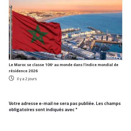
Le Maroc se classe 106ᵉ au monde dans l’indice mondial de
résidence 2026
il y a 2 jours
Laisser un commentaire
Votre adresse e-mail ne sera pas publiée.
Les champs
obligatoires sont indiqués avec
*
C
o
m