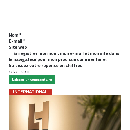
m
e
n
t
a
i
Nom
*
r
E-mail
*
e
Site web
*
Enregistrer mon nom, mon e-mail et mon site dans
le navigateur pour mon prochain commentaire.
Saisissez votre réponse en chiffres
seize − dix =
INTERNATIONAL