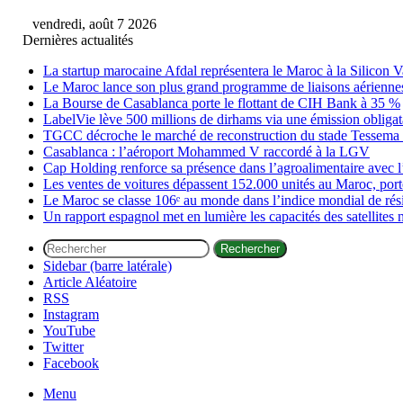
vendredi, août 7 2026
Dernières actualités
La startup marocaine Afdal représentera le Maroc à la Silicon V
Le Maroc lance son plus grand programme de liaisons aérienne
La Bourse de Casablanca porte le flottant de CIH Bank à 35 %
LabelVie lève 500 millions de dirhams via une émission obligata
TGCC décroche le marché de reconstruction du stade Tessema à
Casablanca : l’aéroport Mohammed V raccordé à la LGV
Cap Holding renforce sa présence dans l’agroalimentaire avec l
Les ventes de voitures dépassent 152.000 unités au Maroc, porté
Le Maroc se classe 106ᵉ au monde dans l’indice mondial de ré
Un rapport espagnol met en lumière les capacités des satellites 
Rechercher
Sidebar (barre latérale)
Article Aléatoire
RSS
Instagram
YouTube
Twitter
Facebook
Menu