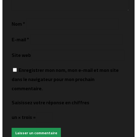
Nom
*
E-mail
*
Site web
Enregistrer mon nom, mon e-mail et mon site
dans le navigateur pour mon prochain
commentaire.
Saisissez votre réponse en chiffres
un × trois =