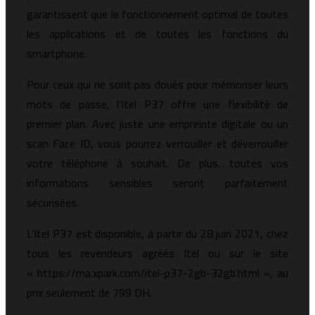
garantissent que le fonctionnement optimal de toutes
les applications et de toutes les fonctions du
smartphone.
Pour ceux qui ne sont pas doués pour mémoriser leurs
mots de passe, l’Itel P37 offre une flexibilité de
premier plan. Avec juste une empreinte digitale ou un
scan Face ID, vous pourrez verrouiller et déverrouiller
votre téléphone à souhait. De plus, toutes vos
informations sensibles seront parfaitement
sécurisées.
L’Itel P37 est disponible, à partir du 28 juin 2021, chez
tous les revendeurs agréés Itel ou sur le site
« https://ma.xpark.com/itel-p37-2gb-32gb.html », au
prix seulement de 799 DH.