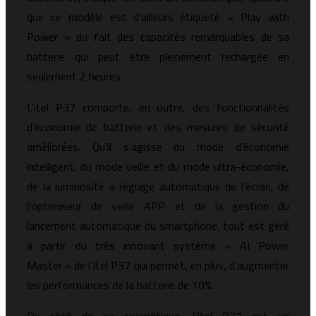
que ce modèle est d’ailleurs étiqueté « Play with
Power » du fait des capacités remarquables de sa
batterie qui peut être pleinement rechargée en
seulement 2 heures.
L’itel P37 comporte, en outre, des fonctionnalités
d’économie de batterie et des mesures de sécurité
améliorées. Qu’il s’agisse du mode d’économie
intelligent, du mode veille et du mode ultra-économie,
de la luminosité à réglage automatique de l’écran, de
l’optimiseur de veille APP et de la gestion du
lancement automatique du smartphone, tout est géré
à partir du très innovant système « AI Power
Master » de l’Itel P37 qui permet, en plus, d’augmenter
les performances de la batterie de 10%.