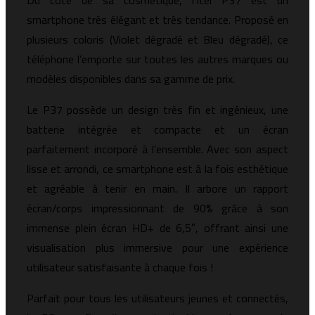
Du côté de sa cosmétique, l’Itel P37 est un
smartphone très élégant et très tendance. Proposé en
plusieurs coloris (Violet dégradé et Bleu dégradé), ce
téléphone l’emporte sur toutes les autres marques ou
modèles disponibles dans sa gamme de prix.
Le P37 possède un design très fin et ingénieux, une
batterie intégrée et compacte et un écran
parfaitement incorporé à l’ensemble. Avec son aspect
lisse et arrondi, ce smartphone est à la fois esthétique
et agréable à tenir en main. Il arbore un rapport
écran/corps impressionnant de 90% grâce à son
immense plein écran HD+ de 6,5″, offrant ainsi une
visualisation plus immersive pour une expérience
utilisateur satisfaisante à chaque fois !
Parfait pour tous les utilisateurs jeunes et connectés,