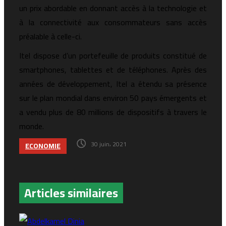
un prix abordable en donnant accès à la technologie et
à la connectivité aux consommateurs sans accès
préalable à celle-ci.
Itel dispose d’un portefeuille de produits constitué de
smartphones, tablettes et de téléphones. Après des
années de développement, Itel a étendu sa présence
sur le plan mondial dans environ 50 pays émergents et
a vendu plus de 80 millions de dispositifs à travers le
monde.
30 juin، 2021
ECONOMIE
Articles similaires