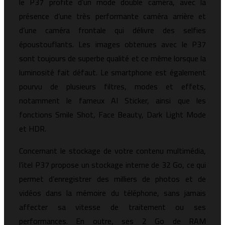
le P37 profite d’un mode double caméra, avec la
présence d’une très performante caméra arrière et
d’une caméra frontale qui délivre des selfies
époustouflants. Les images obtenues avec le P37
sont toujours de superbe qualité et ce même lorsque la
luminosité fait défaut. Le smartphone est également
pourvu de plusieurs filtres, modes et effets,
notamment le fameux AI Sticker, ainsi que les
fonctions Smile Shot, Face Beauty, Dark Light Mode
et HDR.
Concernant le stockage de votre contenu multimédia,
l’itel P37 propose un stockage interne de 32 Go, ce qui
permet d’enregistrer des milliers de photos et de
vidéos dans la mémoire du téléphone, sans jamais
affecter sa vitesse de traitement ou ses
performances. En outre, ses 2 Go de RAM