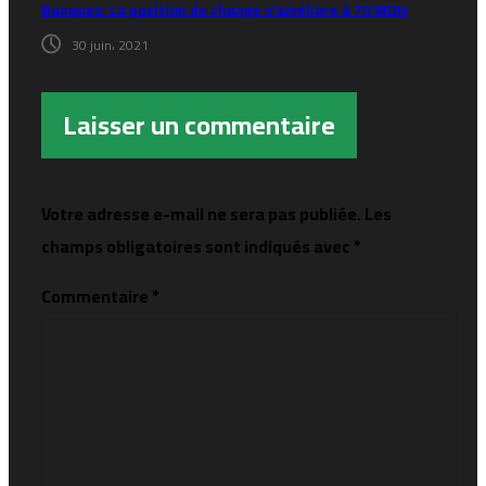
Banques: La position de change s’améliore à 70 MDH
30 juin، 2021
Laisser un commentaire
Votre adresse e-mail ne sera pas publiée.
Les
champs obligatoires sont indiqués avec
*
Commentaire
*