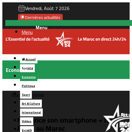
Vendredi, Août 7 2026
Dernières actualités
Menu
Accueil
Economie
Société
Economie
Politique
Accueil
/
Economie
Sport
Art & Culture
International
Accue
Art
Hi-
Itel lance son smartphone « Itel
Vidéos
&
Tech
P37 » au Maroc
Soci
بالعربية