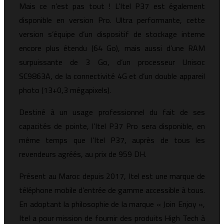
Mais ce n’est pas tout ! L’Itel P37 est également
disponible en version Pro. Ultra performante, cette
version s’équipe d’un dispositif de stockage interne
encore plus étendu (64 Go), mais aussi d’une RAM
surpuissante de 3 Go, d’un processeur Unisoc
SC9863A, de la connectivité 4G et d’un double appareil
photo (13+0,3 mégapixels).
Destiné à un usage professionnel du fait de ses
capacités de pointe, l’Itel P37 Pro sera disponible, en
même temps que l’Itel P37, auprès de tous les
revendeurs agréés, au prix de 959 DH.
Présent au Maroc depuis 2017, Itel est une marque de
téléphone mobile d’entrée de gamme accessible à tous.
En adoptant la philosophie de la marque « Join Enjoy »,
Itel a pour mission de fournir des produits High Tech à