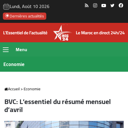
RSS
Instagram
YouTube
Twitte
Fa
Lundi, Août 10 2026
Dernières actualités
Menu
Economie
Accueil
>
Economie
BVC: L’essentiel du résumé mensuel
d’avril