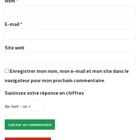
Nom
*
a
i
r
E-mail
*
e
*
Site web
Enregistrer mon nom, mon e-mail et mon site dans le
navigateur pour mon prochain commentaire.
Saisissez votre réponse en chiffres
dix-huit − un =