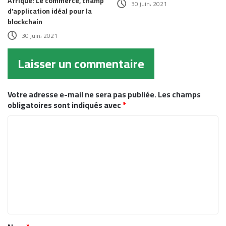
Afrique: Le commerce, champ
30 juin، 2021
d’application idéal pour la
blockchain
30 juin، 2021
Laisser un commentaire
Votre adresse e-mail ne sera pas publiée.
Les champs
obligatoires sont indiqués avec
*
C
o
m
m
e
n
t