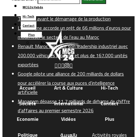
précommandes pour ses smartphones pliables
MCG24 Hebdo
Managem prend le contrôle du projet gazier de
Hi-Tech
Tendrara avant le démarrage de la production
Contact
L’Allemagne accorde un prêt de 66 millions d’euros pour
Plus
moderniser le secteur de l’eau au Maroc
Activités royales
Renault Maroc renforce son leadership industriel avec
200.000 véhicules produits et plus de 167.000 unités
exportées
Google pilote une alliance de 200 milliards de dollars
pour accélérer la course aux puces d’intelligence
Accueil
Art & Culture
Hi-Tech
artificielle
Managem dépasse 11,7 milliards de dirhams de chiffre
Société
International
Contact
d’affaires au premier semestre 2026
Economie
Vidéos
Plus
Politique
بالعربية
Activités royales